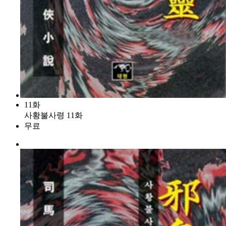
11화
사황불사령 11화
무료