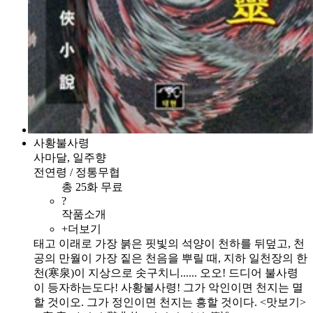
사황불사령
사마달, 일주향
전연령 / 정통무협
총 25화 무료
?
작품소개
+더보기
태고 이래로 가장 붉은 핏빛의 석양이 천하를 뒤덮고, 천
공의 만월이 가장 짙은 천음을 뿌릴 때, 지하 일천장의 한
천(寒泉)이 지상으로 솟구치니...... 오오! 드디어 불사령
이 등자하는도다! 사황불사령! 그가 악인이면 천지는 멸
할 것이오. 그가 정인이면 천지는 흥할 것이다. <맛보기>