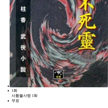
1화
사황불사령 1화
무료