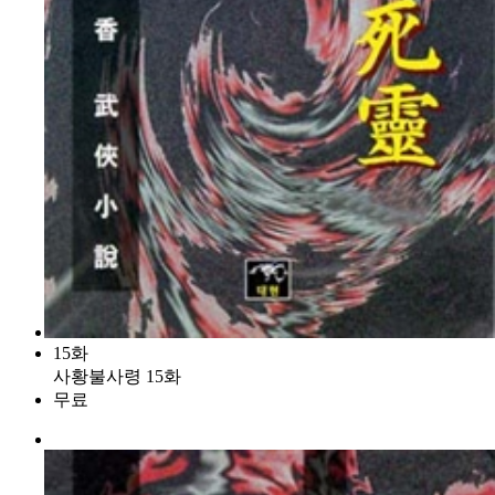
15화
사황불사령 15화
무료