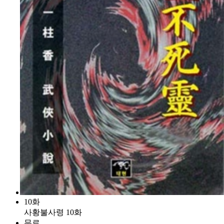
10화
사황불사령 10화
무료