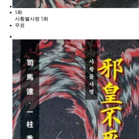
5화
사황불사령 5화
무료