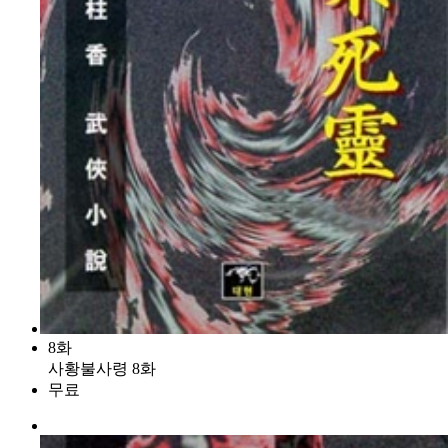
8화
사황불사령 8화
무료