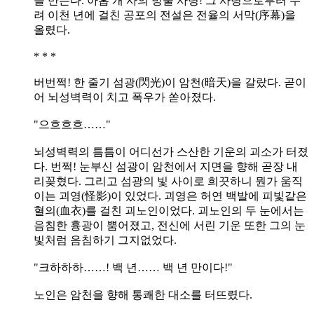
을 만든다. 아홉 개 사의 방울 사령! 그 사령으로부터 무
려 이천 년에 걸친 공포의 전설은 전율의 서막(序幕)을
올렸다.
* * *
버번쩍! 한 줄기 섬광(閃光)이 암천(暗天)을 갈랐다. 곧이
어 뇌성벽력이 치고 폭우가 쏟아졌다.
"으흐흐흐……"
뇌성벽력의 틈틈이 어디선가 스산한 기운의 괴소가 터졌
다. 번쩍! 눈부신 섬광이 암천에서 지면을 향해 곧장 내
리꽂혔다. 그리고 섬광의 빛 사이로 희끗하니 뭔가 움직
이는 괴영(怪影)이 있었다. 괴영은 허연 백발에 피빛같은
혈의(血衣)를 걸친 괴노인이었다. 괴노인의 두 눈에서는
음침한 흉광이 뿜어졌고, 전신에 서린 기운 또한 그의 눈
빛처럼 음침하기 그지없었다.
"크하하하……! 백 년…… 백 년 만이다!"
노인은 암천을 향해 통쾌한 대소를 터뜨렸다.