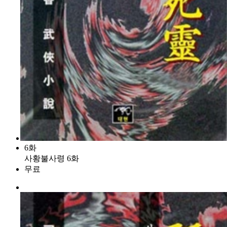
6화
사황불사령 6화
무료