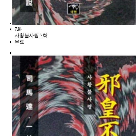
7화
사황불사령 7화
무료