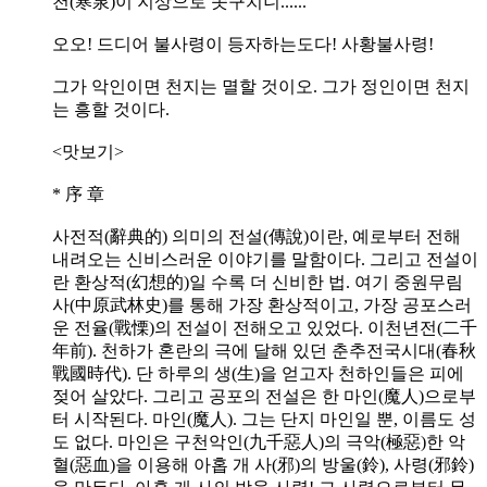
천(寒泉)이 지상으로 솟구치니......
오오! 드디어 불사령이 등자하는도다! 사황불사령!
그가 악인이면 천지는 멸할 것이오. 그가 정인이면 천지
는 흥할 것이다.
<맛보기>
* 序 章
사전적(辭典的) 의미의 전설(傳說)이란, 예로부터 전해
내려오는 신비스러운 이야기를 말함이다. 그리고 전설이
란 환상적(幻想的)일 수록 더 신비한 법. 여기 중원무림
사(中原武林史)를 통해 가장 환상적이고, 가장 공포스러
운 전율(戰慄)의 전설이 전해오고 있었다. 이천년전(二千
年前). 천하가 혼란의 극에 달해 있던 춘추전국시대(春秋
戰國時代). 단 하루의 생(生)을 얻고자 천하인들은 피에
젖어 살았다. 그리고 공포의 전설은 한 마인(魔人)으로부
터 시작된다. 마인(魔人). 그는 단지 마인일 뿐, 이름도 성
도 없다. 마인은 구천악인(九千惡人)의 극악(極惡)한 악
혈(惡血)을 이용해 아홉 개 사(邪)의 방울(鈴), 사령(邪鈴)