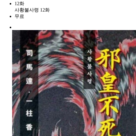
12화
사황불사령 12화
무료