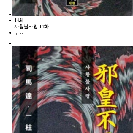
14화
사황불사령 14화
무료