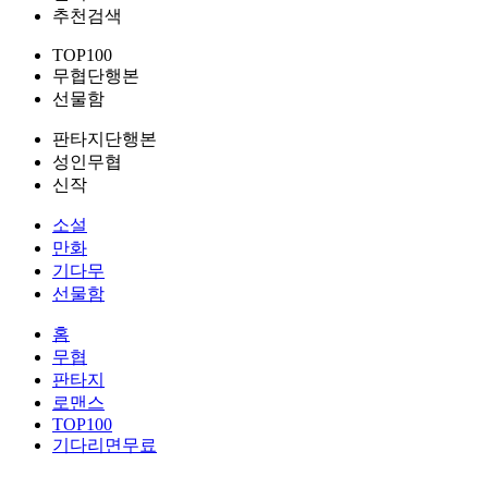
추천검색
TOP100
무협단행본
선물함
판타지단행본
성인무협
신작
소설
만화
기다무
선물함
홈
무협
판타지
로맨스
TOP100
기다리면무료