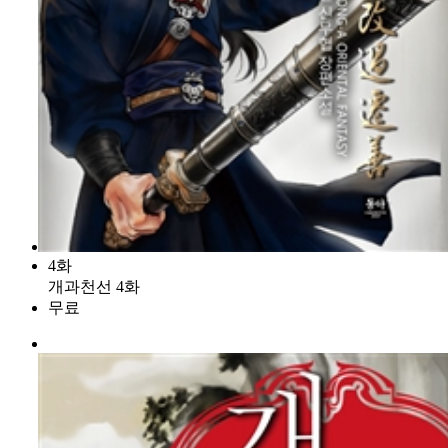
4화
개과천선 4화
무료