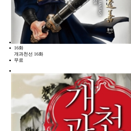
16화
개과천선 16화
무료