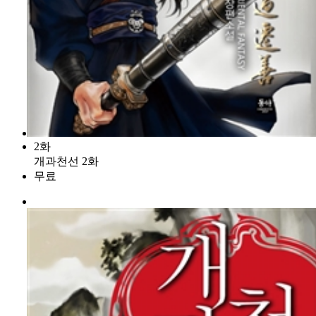
2화
개과천선 2화
무료