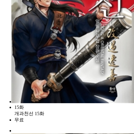
15화
개과천선 15화
무료