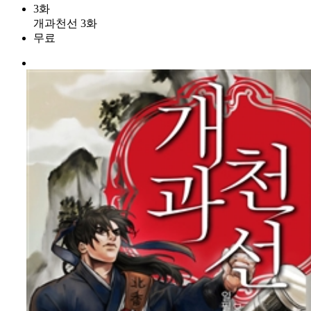
3화
개과천선 3화
무료