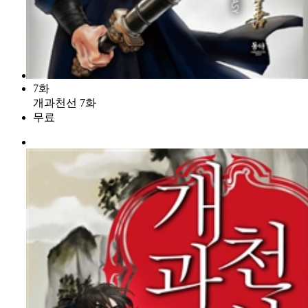
7화
개과천선 7화
무료