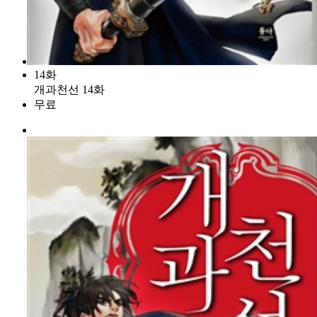
14화
개과천선 14화
무료