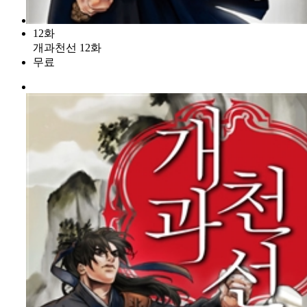
12화
개과천선 12화
무료