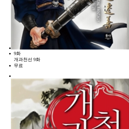
9화
개과천선 9화
무료