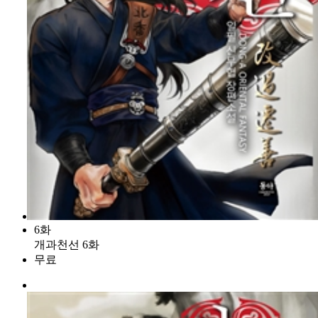
6화
개과천선 6화
무료