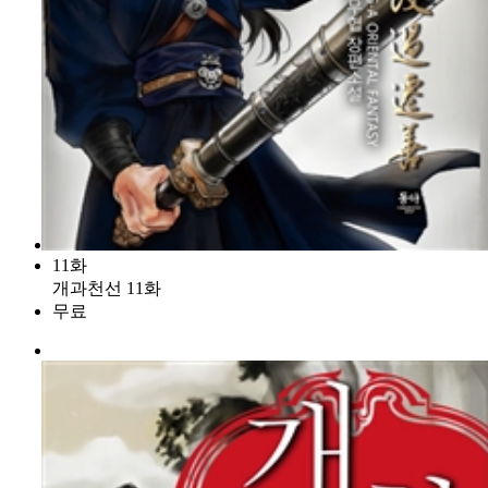
11화
개과천선 11화
무료