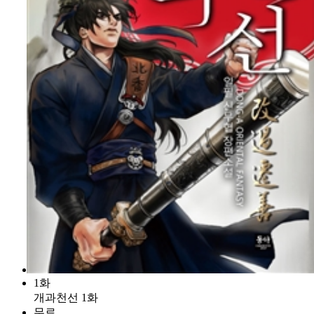
1화
개과천선 1화
무료