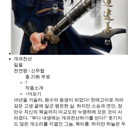
개과천선
일필
전연령 / 신무협
총 25화 무료
?
작품소개
+더보기
10년을 거슬러, 원수의 동생이 되었다! 천애고아로 자라
갖은 고생 끝에 일군 평온한 삶. 하지만 스승과 연인, 장
만수 자신의 목숨까지 마교도란 누명하에 모든 것이 사
라졌다. "부디 내생에는 개과천선하기를 빈다!" 웃기지
도 않은 개소리를 지껄인 그놈, 북리룡. 하지만 하늘은 두