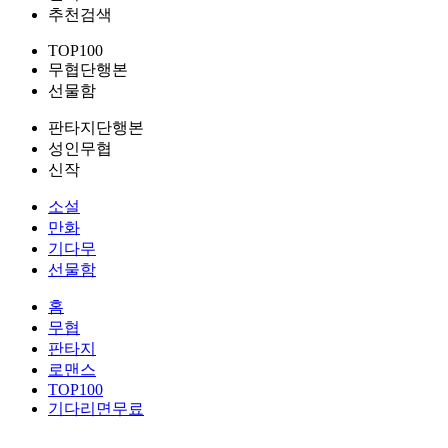
추천검색
TOP100
무협단행본
선물함
판타지단행본
성인무협
신작
소설
만화
기다무
선물함
홈
무협
판타지
로맨스
TOP100
기다리면무료