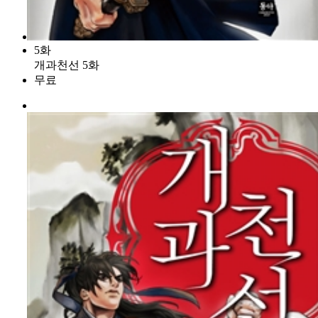
5화
개과천선 5화
무료