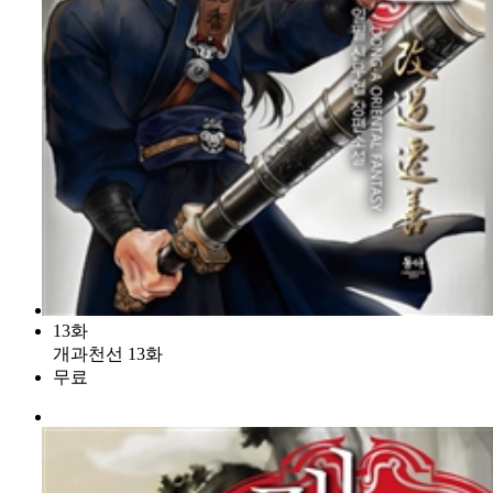
13화
개과천선 13화
무료