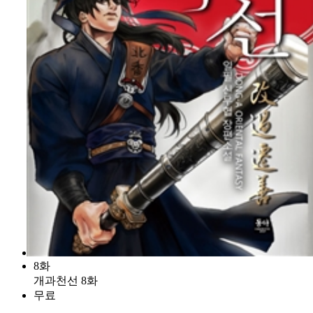
8화
개과천선 8화
무료