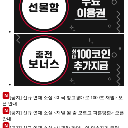
[공지] 신규 연재 소설 <미국 창고경매로 1000조 재벌> 오
픈 안내
[공지] 신규 연재 소설 <재벌 될 줄 모르고 파혼당함> 오픈
안내
[공지] 신규 연재 소설 <사채왕 할머니의 외손자가 되었