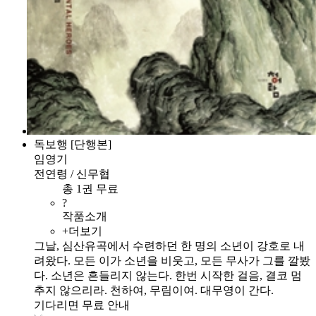
독보행 [단행본]
임영기
전연령 / 신무협
총 1권 무료
?
작품소개
+더보기
그날, 심산유곡에서 수련하던 한 명의 소년이 강호로 내
려왔다. 모든 이가 소년을 비웃고, 모든 무사가 그를 깔봤
다. 소년은 흔들리지 않는다. 한번 시작한 걸음, 결코 멈
추지 않으리라. 천하여, 무림이여. 대무영이 간다.
기다리면 무료 안내