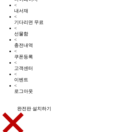
<
내서재
<
기다리면 무료
<
선물함
<
충전내역
<
쿠폰등록
<
고객센터
<
이벤트
<
로그아웃
완전판 설치하기