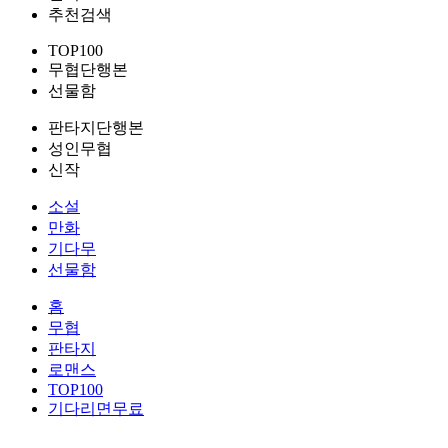
추천검색
TOP100
무협단행본
선물함
판타지단행본
성인무협
신작
소설
만화
기다무
선물함
홈
무협
판타지
로맨스
TOP100
기다리면무료