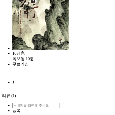
10권完
독보행 10권
무료가입
1
리뷰
(1)
등록