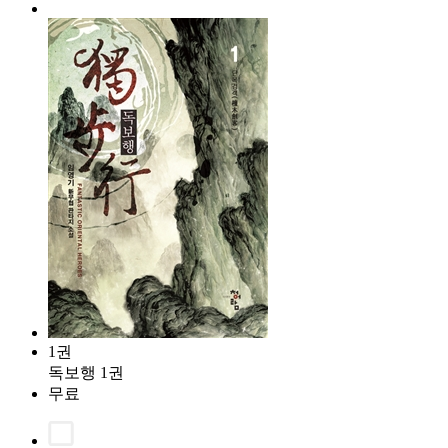
1권
독보행 1권
무료