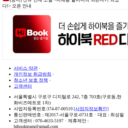
다!> 오픈 안내
서비스 약관
·
개인정보 취급방침
·
청소년 보호 정책
·
고객센터
서울특별시 구로구 디지털로 242, 7층 703호(구로동,한
화비즈메트로 1차)
사업자등록번호:374-87-00519
[사업자정보확인]
통신판매번호 : 제2017-서울구로-0731호ㆍ대표 : 최성필
고객센터 : 070-4633-5197ㆍ제휴제안 :
hibookteam@gmail.com