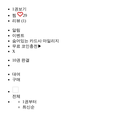
1권보기
찜
29
리뷰
(1)
알림
이벤트
숨어있는 카드사 마일리지
무료 코인충전▶
X
10권 완결
대여
구매
전체
1권부터
최신순