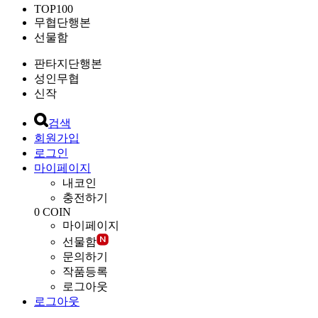
TOP100
무협단행본
선물함
판타지단행본
성인무협
신작
검색
회원가입
로그인
마이페이지
내코인
충전하기
0
COIN
마이페이지
선물함
문의하기
작품등록
로그아웃
로그아웃