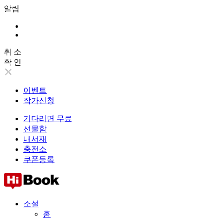
알림
취 소
확 인
이벤트
작가신청
기다리면 무료
선물함
내서재
충전소
쿠폰등록
소설
홈