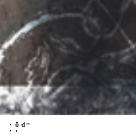
총 권수
5