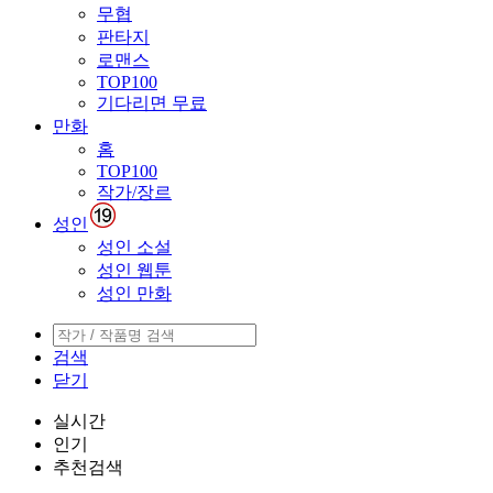
무협
판타지
로맨스
TOP100
기다리면 무료
만화
홈
TOP100
작가/장르
성인
성인 소설
성인 웹툰
성인 만화
검색
닫기
실시간
인기
추천검색