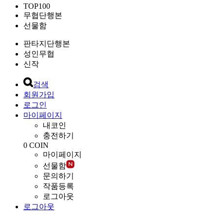
TOP100
무협단행본
선물함
판타지단행본
성인무협
신작
검색
회원가입
로그인
마이페이지
내코인
충전하기
0
COIN
마이페이지
선물함
문의하기
작품등록
로그아웃
로그아웃