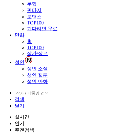
무협
판타지
로맨스
TOP100
기다리면 무료
만화
홈
TOP100
작가/장르
성인
성인 소설
성인 웹툰
성인 만화
검색
닫기
실시간
인기
추천검색