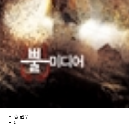
총 권수
6