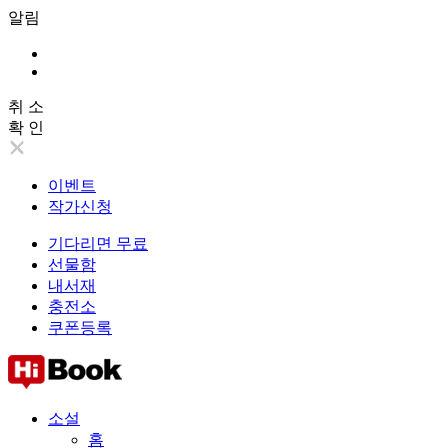
알림
취 소
확 인
이벤트
작가신청
기다리면 무료
선물함
내서재
충전소
쿠폰등록
소설
홈