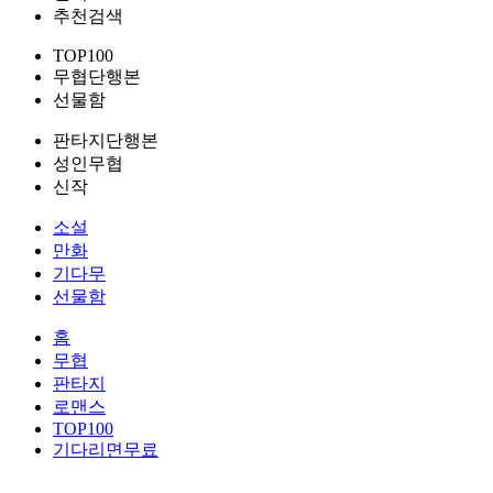
추천검색
TOP100
무협단행본
선물함
판타지단행본
성인무협
신작
소설
만화
기다무
선물함
홈
무협
판타지
로맨스
TOP100
기다리면무료