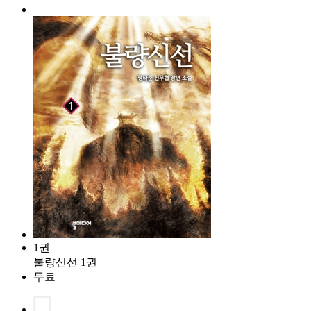
1권
불량신선 1권
무료