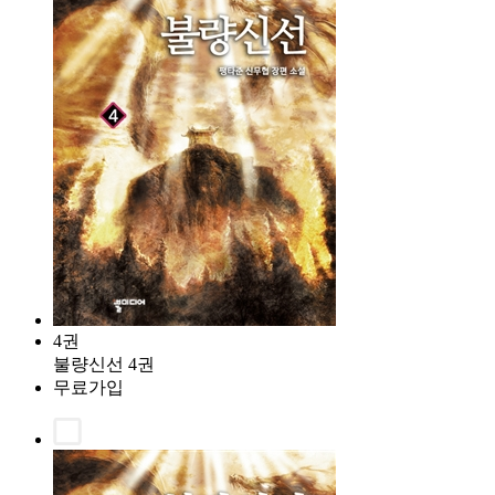
4권
불량신선 4권
무료가입