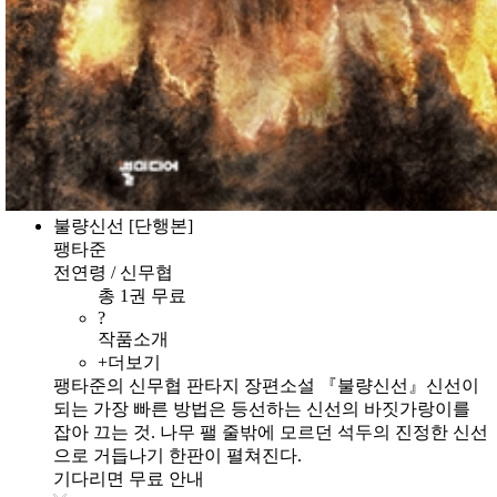
불량신선 [단행본]
팽타준
전연령 / 신무협
총 1권 무료
?
작품소개
+더보기
팽타준의 신무협 판타지 장편소설 『불량신선』신선이
되는 가장 빠른 방법은 등선하는 신선의 바짓가랑이를
잡아 끄는 것. 나무 팰 줄밖에 모르던 석두의 진정한 신선
으로 거듭나기 한판이 펼쳐진다.
기다리면 무료 안내