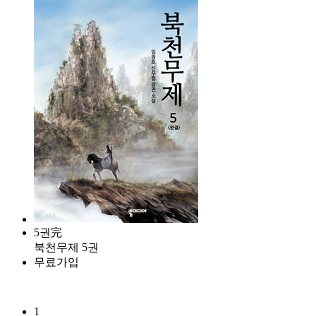
5권完
북천무제 5권
무료가입
1