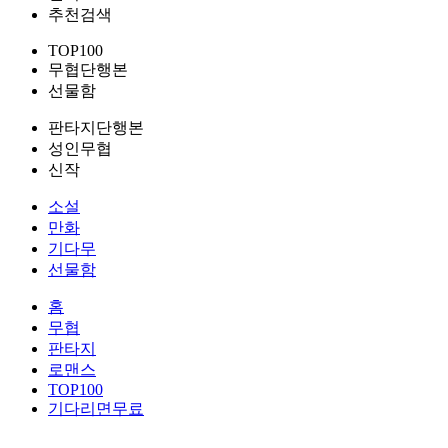
추천검색
TOP100
무협단행본
선물함
판타지단행본
성인무협
신작
소설
만화
기다무
선물함
홈
무협
판타지
로맨스
TOP100
기다리면무료