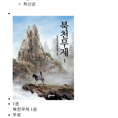
최신순
1권
북천무제 1권
무료