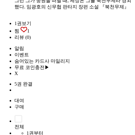
그런 그가 중원을 떠날 때, 세상은 그를 북천무제라 경외
했다. 임광호의 신무협 판타지 장편 소설 『북천무제』
1권보기
찜
1
리뷰
(0)
알림
이벤트
숨어있는 카드사 마일리지
무료 코인충전▶
X
5권 완결
대여
구매
전체
1권부터