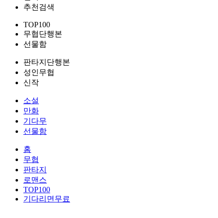
추천검색
TOP100
무협단행본
선물함
판타지단행본
성인무협
신작
소설
만화
기다무
선물함
홈
무협
판타지
로맨스
TOP100
기다리면무료