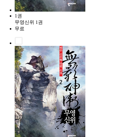
1권
무영신위 1권
무료