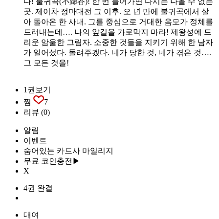
다! 불귀곡(不歸谷)! 한 번 들어가면 다시는 나올 수 없는
곳. 제이차 정마대전 그 이후. 오 년 만에 불귀곡에서 살
아 돌아온 한 사내. 그를 중심으로 거대한 음모가 정체를
드러내는데…. 나의 앞길을 가로막지 마라! 제왕성에 드
리운 암울한 그림자. 소중한 것들을 지키기 위해 한 남자
가 일어섰다. 돌려주겠다. 네가 당한 것, 네가 겪은 것….
그 모든 것을!
1권보기
찜
7
리뷰
(0)
알림
이벤트
숨어있는 카드사 마일리지
무료 코인충전▶
X
4권 완결
대여