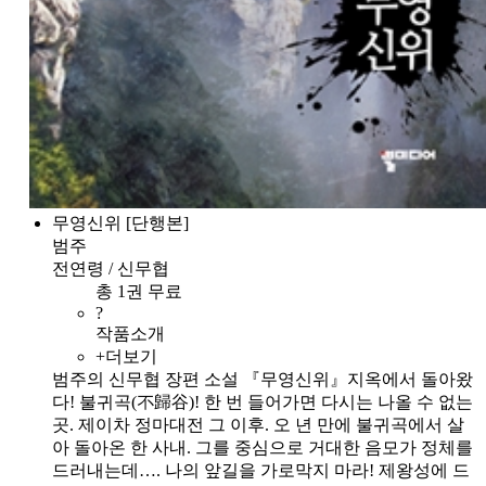
무영신위 [단행본]
범주
전연령 / 신무협
총 1권 무료
?
작품소개
+더보기
범주의 신무협 장편 소설 『무영신위』지옥에서 돌아왔
다! 불귀곡(不歸谷)! 한 번 들어가면 다시는 나올 수 없는
곳. 제이차 정마대전 그 이후. 오 년 만에 불귀곡에서 살
아 돌아온 한 사내. 그를 중심으로 거대한 음모가 정체를
드러내는데…. 나의 앞길을 가로막지 마라! 제왕성에 드