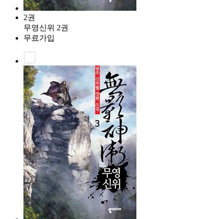
2권
무영신위 2권
무료가입