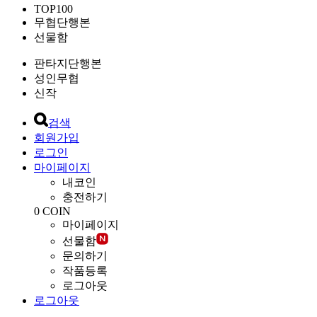
TOP100
무협단행본
선물함
판타지단행본
성인무협
신작
검색
회원가입
로그인
마이페이지
내코인
충전하기
0
COIN
마이페이지
선물함
문의하기
작품등록
로그아웃
로그아웃