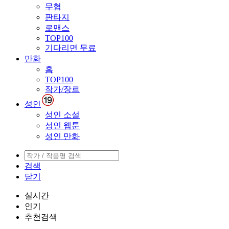
무협
판타지
로맨스
TOP100
기다리면 무료
만화
홈
TOP100
작가/장르
성인
성인 소설
성인 웹툰
성인 만화
검색
닫기
실시간
인기
추천검색