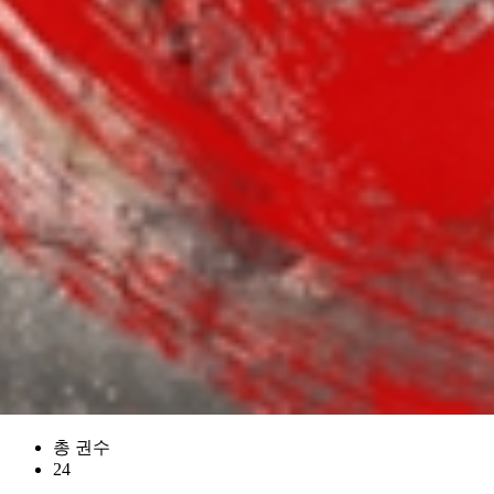
총 권수
24