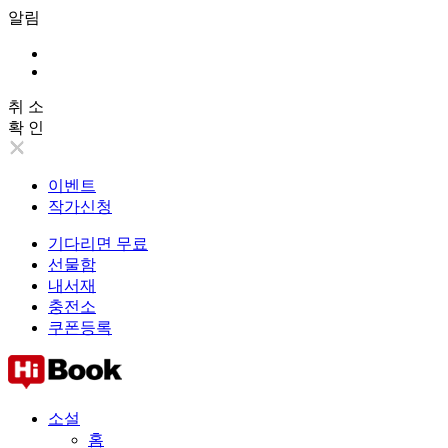
알림
취 소
확 인
이벤트
작가신청
기다리면 무료
선물함
내서재
충전소
쿠폰등록
소설
홈