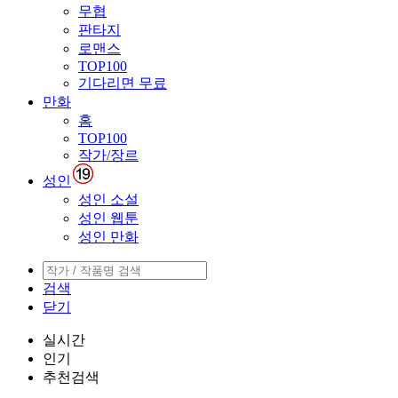
무협
판타지
로맨스
TOP100
기다리면 무료
만화
홈
TOP100
작가/장르
성인
성인 소설
성인 웹툰
성인 만화
검색
닫기
실시간
인기
추천검색