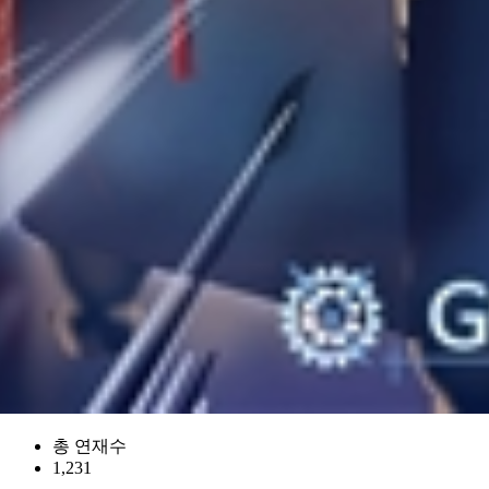
총 연재수
1,231