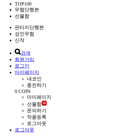
TOP100
무협단행본
선물함
판타지단행본
성인무협
신작
검색
회원가입
로그인
마이페이지
내코인
충전하기
0
COIN
마이페이지
선물함
문의하기
작품등록
로그아웃
로그아웃