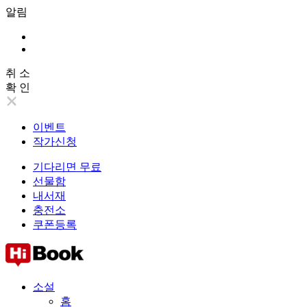
알림
취 소
확 인
이벤트
작가신청
기다리면 무료
선물함
내서재
충전소
쿠폰등록
소설
홈