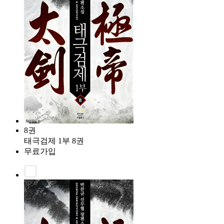
8권
태극검제 1부 8권
무료가입