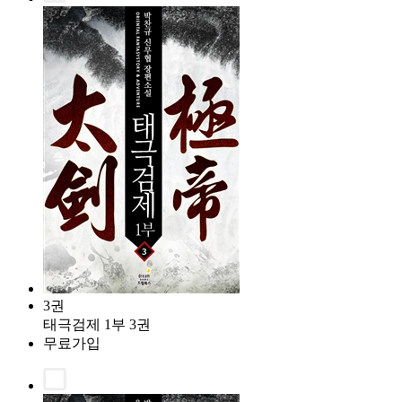
3권
태극검제 1부 3권
무료가입