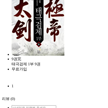
9권完
태극검제 1부 9권
무료가입
1
리뷰
(0)