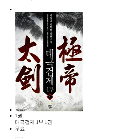
1권
태극검제 1부 1권
무료