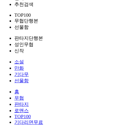
추천검색
TOP100
무협단행본
선물함
판타지단행본
성인무협
신작
소설
만화
기다무
선물함
홈
무협
판타지
로맨스
TOP100
기다리면무료