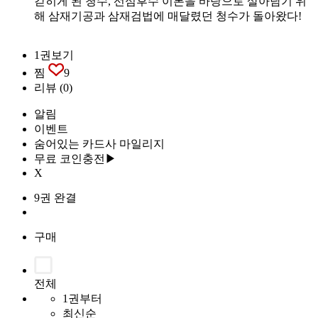
갇히게 된 청수, 선심후수 이론을 바탕으로 살아남기 위
해 삼재기공과 삼재검법에 매달렸던 청수가 돌아왔다!
1권보기
찜
9
리뷰
(0)
알림
이벤트
숨어있는 카드사 마일리지
무료 코인충전▶
X
9권 완결
구매
전체
1권부터
최신순