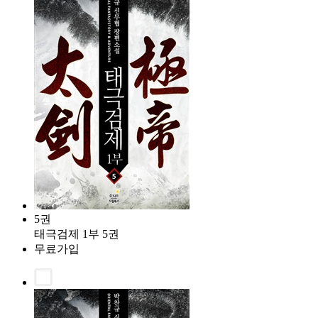
5권
태극검제 1부 5권
무료가입