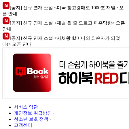
[공지] 신규 연재 소설 <미국 창고경매로 1000조 재벌> 오
픈 안내
[공지] 신규 연재 소설 <재벌 될 줄 모르고 파혼당함> 오픈
안내
[공지] 신규 연재 소설 <사채왕 할머니의 외손자가 되었
다!> 오픈 안내
서비스 약관
·
개인정보 취급방침
·
청소년 보호 정책
·
고객센터