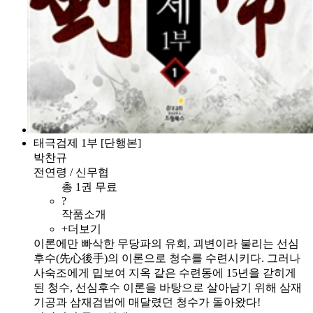
태극검제 1부 [단행본]
박찬규
전연령 / 신무협
총 1권 무료
?
작품소개
+더보기
이론에만 빠삭한 무당파의 유회, 괴변이라 불리는 선심
후수(先心後手)의 이론으로 청수를 수련시키다. 그러나
사숙조에게 밉보여 지옥 같은 수련동에 15년을 갇히게
된 청수, 선심후수 이론을 바탕으로 살아남기 위해 삼재
기공과 삼재검법에 매달렸던 청수가 돌아왔다!