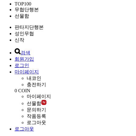
TOP100
무협단행본
선물함
판타지단행본
성인무협
신작
검색
회원가입
로그인
마이페이지
내코인
충전하기
0
COIN
마이페이지
선물함
문의하기
작품등록
로그아웃
로그아웃