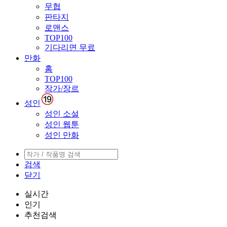
무협
판타지
로맨스
TOP100
기다리면 무료
만화
홈
TOP100
작가/장르
성인
성인 소설
성인 웹툰
성인 만화
검색
닫기
실시간
인기
추천검색