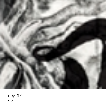
총 권수
8