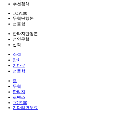
추천검색
TOP100
무협단행본
선물함
판타지단행본
성인무협
신작
소설
만화
기다무
선물함
홈
무협
판타지
로맨스
TOP100
기다리면무료