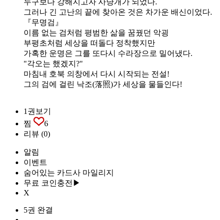
누구보다 강해지고자 사냥개가 되었다.
그러나 긴 고난의 끝에 찾아온 것은 차가운 배신이었다.
『무명검』
이름 없는 검처럼 평범한 삶을 꿈꿨던 악굉
부평초처럼 세상을 떠돌다 정착했지만
가혹한 운명은 그를 또다시 수라장으로 밀어냈다.
"각오는 했겠지?"
마침내 호북 의창에서 다시 시작되는 전설!
그의 검에 걸린 낙조(落照)가 세상을 물들인다!
1권보기
찜
6
리뷰
(0)
알림
이벤트
숨어있는 카드사 마일리지
무료 코인충전▶
X
5권 완결