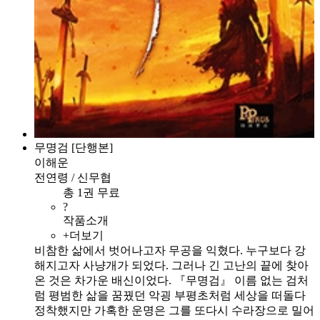
무명검 [단행본]
이해운
전연령 / 신무협
총 1권 무료
?
작품소개
+더보기
비참한 삶에서 벗어나고자 무공을 익혔다. 누구보다 강
해지고자 사냥개가 되었다. 그러나 긴 고난의 끝에 찾아
온 것은 차가운 배신이었다. 『무명검』 이름 없는 검처
럼 평범한 삶을 꿈꿨던 악굉 부평초처럼 세상을 떠돌다
정착했지만 가혹한 운명은 그를 또다시 수라장으로 밀어