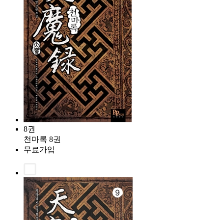
8권
천마록 8권
무료가입