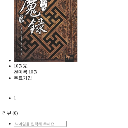
10권完
천마록 10권
무료가입
1
리뷰
(0)