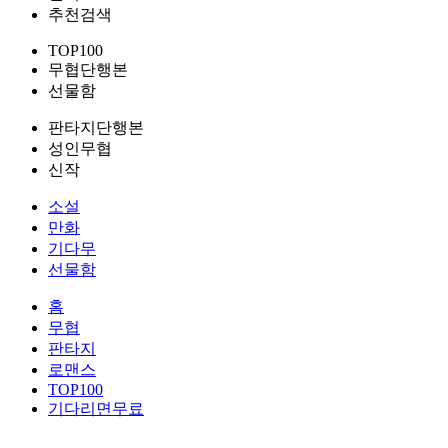
추천검색
TOP100
무협단행본
선물함
판타지단행본
성인무협
신작
소설
만화
기다무
선물함
홈
무협
판타지
로맨스
TOP100
기다리면무료