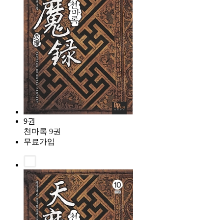
9권
천마록 9권
무료가입