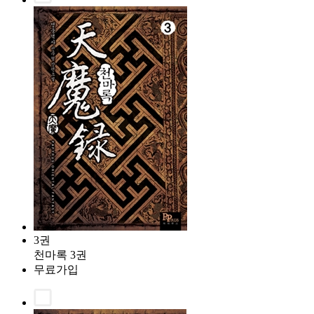
3권
천마록 3권
무료가입