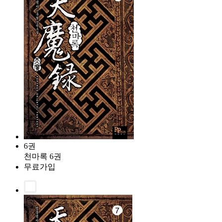
6권
천마록 6권
무료가입