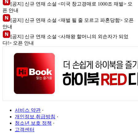
[공지] 신규 연재 소설 <미국 창고경매로 1000조 재벌> 오
픈 안내
[공지] 신규 연재 소설 <재벌 될 줄 모르고 파혼당함> 오픈
안내
[공지] 신규 연재 소설 <사채왕 할머니의 외손자가 되었
다!> 오픈 안내
서비스 약관
·
개인정보 취급방침
·
청소년 보호 정책
·
고객센터