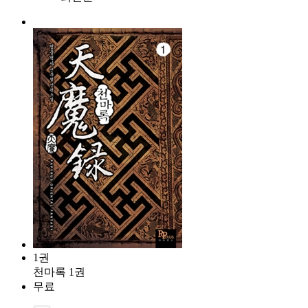
1권
천마록 1권
무료