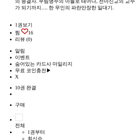
의 종결자. 무림맹주의 아들로 태어나, 천마신교의 교주
가 되기까지…. 한 무인의 파란만장한 일대기.
1권보기
찜
16
리뷰
(0)
알림
이벤트
숨어있는 카드사 마일리지
무료 코인충전▶
X
10권 완결
구매
전체
1권부터
최신순