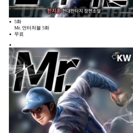
5화
Mr. 언터처블 5화
무료