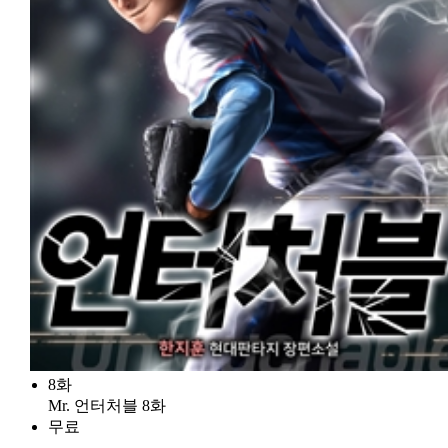
8화
Mr. 언터처블 8화
무료