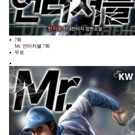
7화
Mr. 언터처블 7화
무료