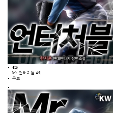
4화
Mr. 언터처블 4화
무료