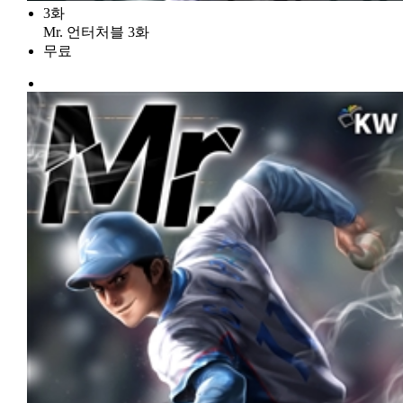
3화
Mr. 언터처블 3화
무료