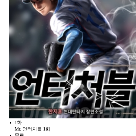
1화
Mr. 언터처블 1화
무료