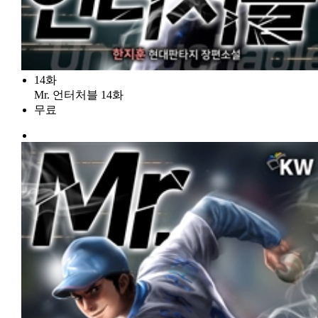
14화
Mr. 언터처블 14화
무료