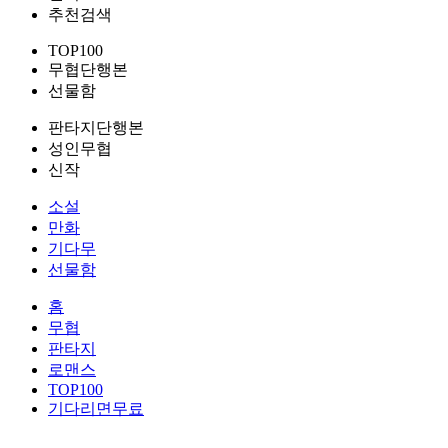
추천검색
TOP100
무협단행본
선물함
판타지단행본
성인무협
신작
소설
만화
기다무
선물함
홈
무협
판타지
로맨스
TOP100
기다리면무료