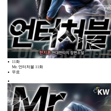
11화
Mr. 언터처블 11화
무료