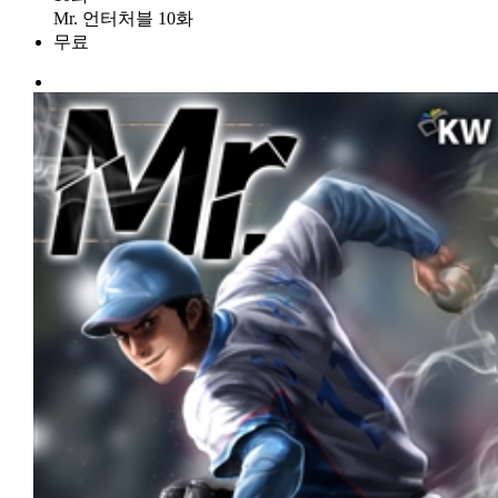
Mr. 언터처블 10화
무료