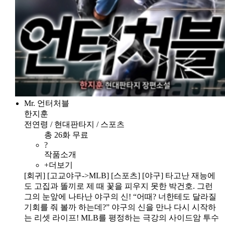
Mr. 언터처블
한지훈
전연령 / 현대판타지 / 스포츠
총 26화 무료
?
작품소개
+더보기
[회귀] [고교야구->MLB] [스포츠] [야구] 타고난 재능에
도 고집과 똘끼로 제 때 꽃을 피우지 못한 박건호. 그런
그의 눈앞에 나타난 야구의 신! “어때? 너한테도 달라질
기회를 줘 볼까 하는데?” 야구의 신을 만나 다시 시작하
는 리셋 라이프! MLB를 평정하는 극강의 사이드암 투수