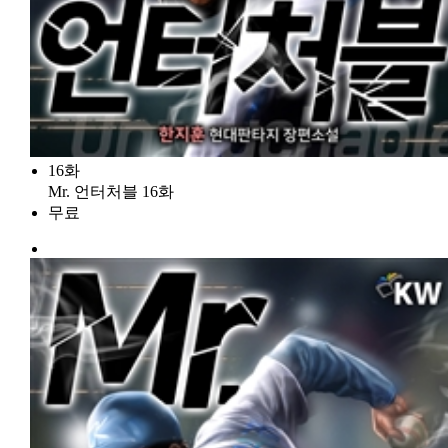
16화
Mr. 언터처블 16화
무료