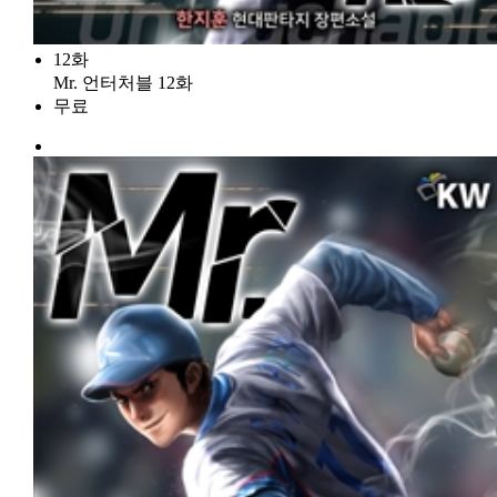
12화
Mr. 언터처블 12화
무료