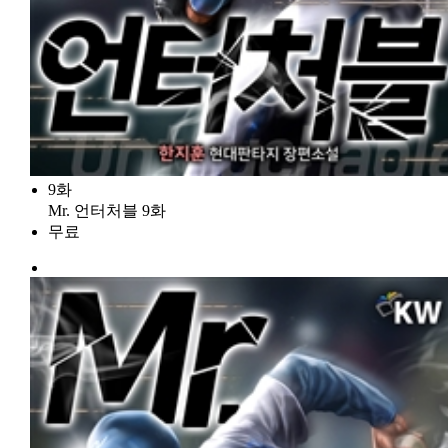
9화
Mr. 언터처블 9화
무료