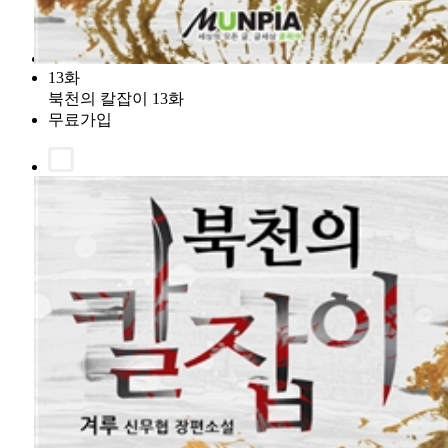
13화
북천의 칼잡이 13화
무료가입