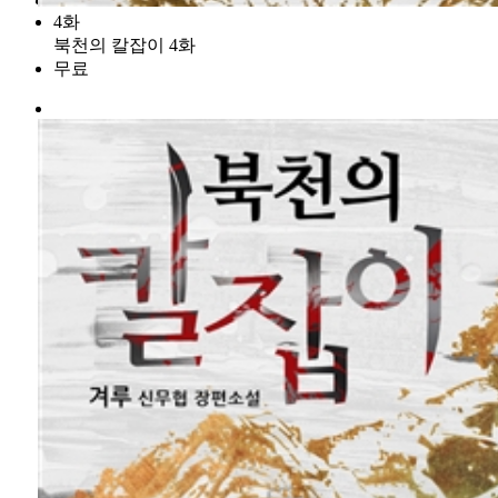
4화
북천의 칼잡이 4화
무료