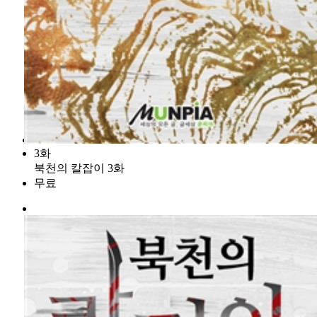
3화
북천의 칼잡이 3화
무료