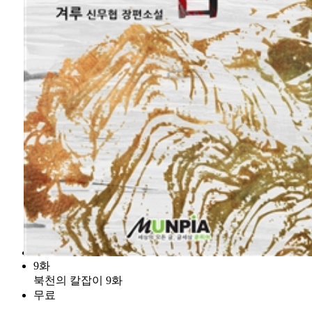
9화
북천의 칼잡이 9화
무료