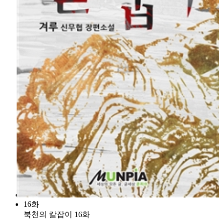
16화
북천의 칼잡이 16화