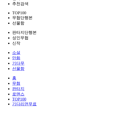
추천검색
TOP100
무협단행본
선물함
판타지단행본
성인무협
신작
소설
만화
기다무
선물함
홈
무협
판타지
로맨스
TOP100
기다리면무료