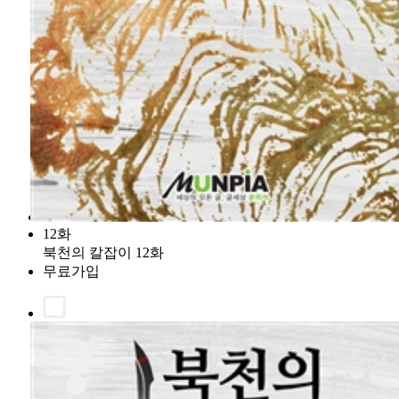
12화
북천의 칼잡이 12화
무료가입