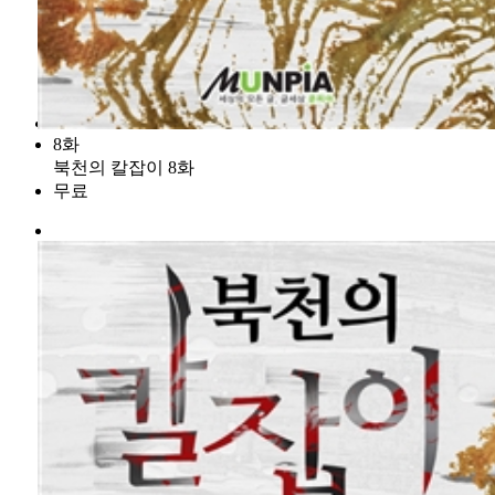
8화
북천의 칼잡이 8화
무료