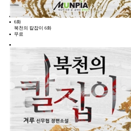
6화
북천의 칼잡이 6화
무료