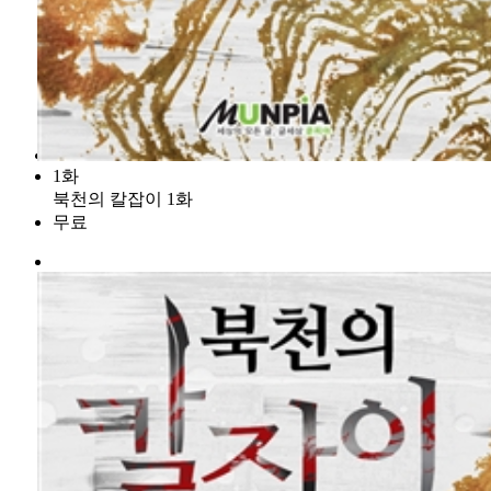
1화
북천의 칼잡이 1화
무료