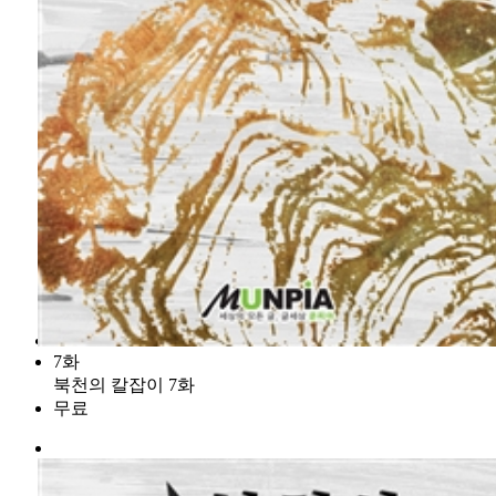
7화
북천의 칼잡이 7화
무료