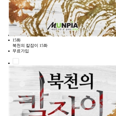
15화
북천의 칼잡이 15화
무료가입