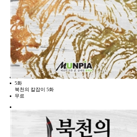
5화
북천의 칼잡이 5화
무료