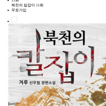
11화
북천의 칼잡이 11화
무료가입