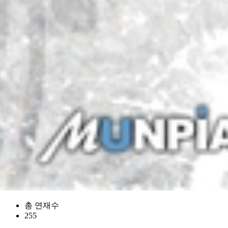
총 연재수
255