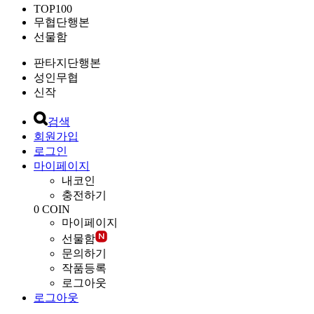
TOP100
무협단행본
선물함
판타지단행본
성인무협
신작
검색
회원가입
로그인
마이페이지
내코인
충전하기
0
COIN
마이페이지
선물함
문의하기
작품등록
로그아웃
로그아웃