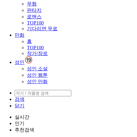
무협
판타지
로맨스
TOP100
기다리면 무료
만화
홈
TOP100
작가/장르
성인
성인 소설
성인 웹툰
성인 만화
검색
닫기
실시간
인기
추천검색