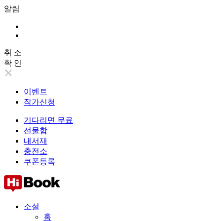
알림
취 소
확 인
이벤트
작가신청
기다리면 무료
선물함
내서재
충전소
쿠폰등록
소설
홈