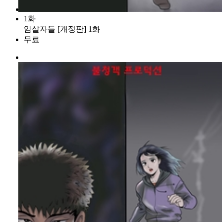
1화
암살자들 [개정판] 1화
무료