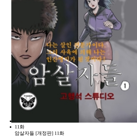
11화
암살자들 [개정판] 11화