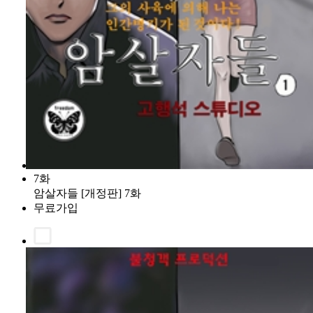
7화
암살자들 [개정판] 7화
무료가입