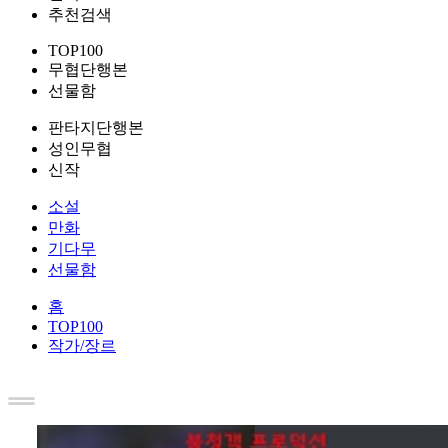
추천검색
TOP100
무협단행본
선물함
판타지단행본
성인무협
신작
소설
만화
기다무
선물함
홈
TOP100
작가/장르