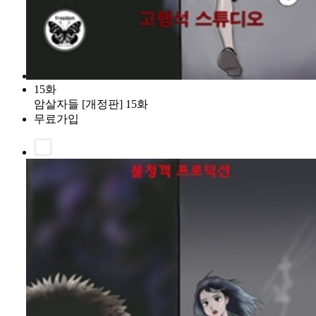
15화
암살자들 [개정판] 15화
무료가입