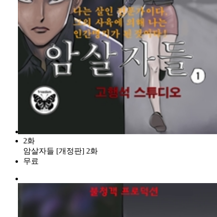
2화
암살자들 [개정판] 2화
무료