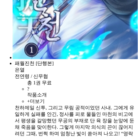
패월진천 [단행본]
은열
전연령 / 신무협
총 1권 무료
?
작품소개
+더보기
천하제일 신투, 그리고 무림 공적이었던 사내. 그에게 유
일하게 실패를 안긴, 정사를 피로 물들인 마천의 비고에
서 평생을 갈망했던 무공의 부재로 단 육 장을 눈앞에 둔
채 죽음을 맞이한다. 그렇게 마지막 의식의 끈이 끊어지
려던 그때, 번쩍 하며 엄청난 빛이 쏟아져 나오고! “영락