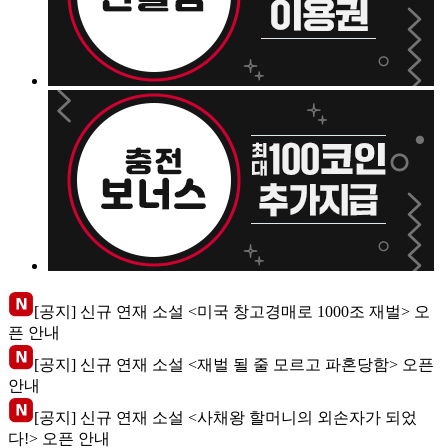
[공지] 신규 연재 소설 <미국 창고경매로 1000조 재벌> 오
픈 안내
[공지] 신규 연재 소설 <재벌 될 줄 모르고 파혼당함> 오픈
안내
[공지] 신규 연재 소설 <사채왕 할머니의 외손자가 되었
다!> 오픈 안내