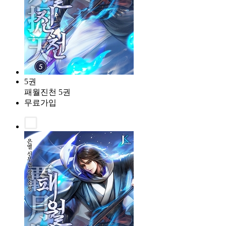
5권
패월진천 5권
무료가입