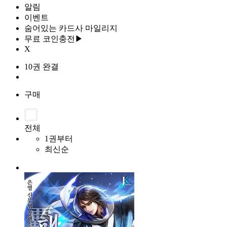
알림
이벤트
숨어있는 카드사 마일리지
무료 코인충전▶
X
10권 완결
구매
전체
1권부터
최신순