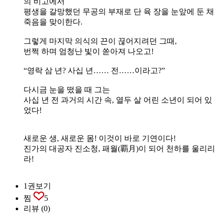
의 비고에서
평생을 갈망했던 무공의 부재로 단 육 장을 눈앞에 둔 채
죽음을 맞이한다.
그렇게 마지막 의식의 끈이 끊어지려던 그때,
번쩍 하며 엄청난 빛이 쏟아져 나오고!
“영락 삼 년? 사십 년…… 전……이라고?”
다시금 눈을 떴을 때 그는
사십 년 전 과거의 시간 속, 열두 살 어린 소년이 되어 있
었다!
새로운 생, 새로운 몸! 이것이 바로 기연이다!
진가의 대공자 진소청, 패월(覇月)이 되어 천하를 울리리
라!
1권보기
찜
5
리뷰
(0)