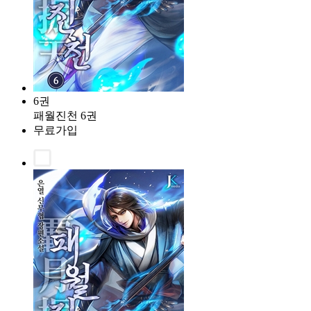
6권
패월진천 6권
무료가입