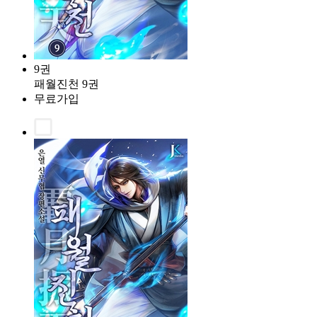
9권
패월진천 9권
무료가입