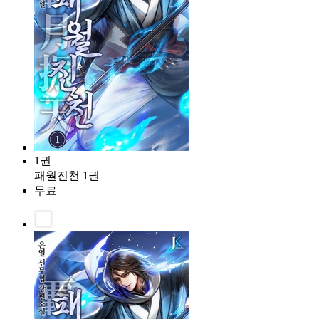
1권
패월진천 1권
무료