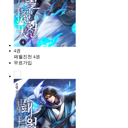
4권
패월진천 4권
무료가입