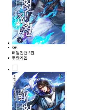
3권
패월진천 3권
무료가입