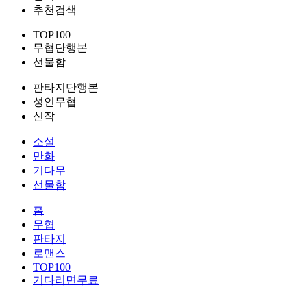
추천검색
TOP100
무협단행본
선물함
판타지단행본
성인무협
신작
소설
만화
기다무
선물함
홈
무협
판타지
로맨스
TOP100
기다리면무료