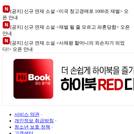
[공지] 신규 연재 소설 <미국 창고경매로 1000조 재벌> 오
픈 안내
[공지] 신규 연재 소설 <재벌 될 줄 모르고 파혼당함> 오픈
안내
[공지] 신규 연재 소설 <사채왕 할머니의 외손자가 되었
다!> 오픈 안내
서비스 약관
·
개인정보 취급방침
·
청소년 보호 정책
·
고객센터