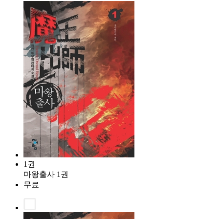
1권
마왕출사 1권
무료