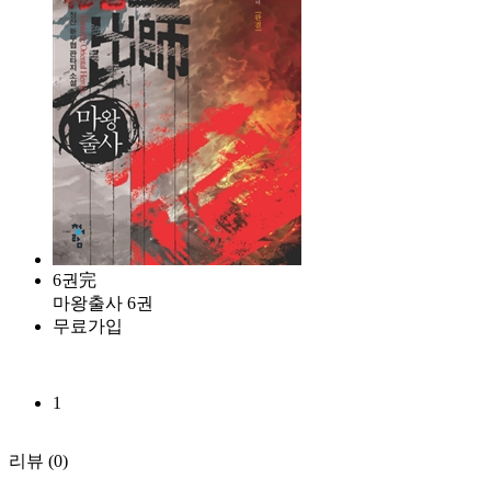
6권完
마왕출사 6권
무료가입
1
리뷰
(0)