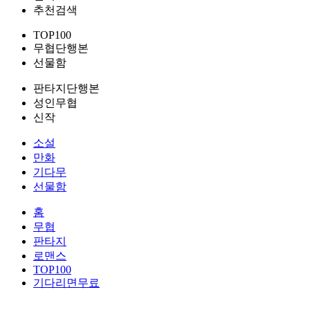
추천검색
TOP100
무협단행본
선물함
판타지단행본
성인무협
신작
소설
만화
기다무
선물함
홈
무협
판타지
로맨스
TOP100
기다리면무료