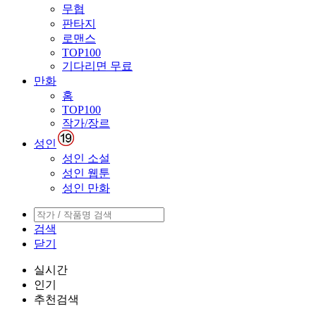
무협
판타지
로맨스
TOP100
기다리면 무료
만화
홈
TOP100
작가/장르
성인
성인 소설
성인 웹툰
성인 만화
검색
닫기
실시간
인기
추천검색