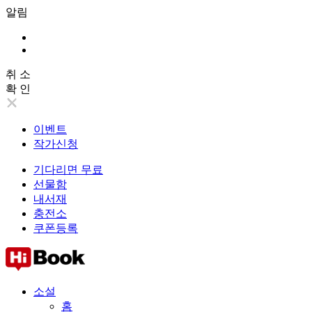
알림
취 소
확 인
이벤트
작가신청
기다리면 무료
선물함
내서재
충전소
쿠폰등록
소설
홈