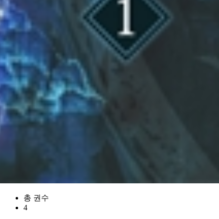
총 권수
4