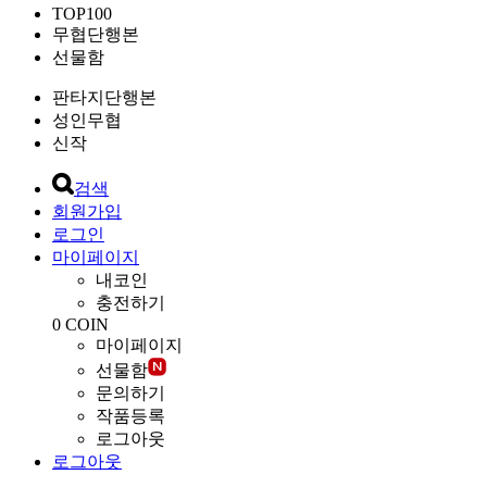
TOP100
무협단행본
선물함
판타지단행본
성인무협
신작
검색
회원가입
로그인
마이페이지
내코인
충전하기
0
COIN
마이페이지
선물함
문의하기
작품등록
로그아웃
로그아웃