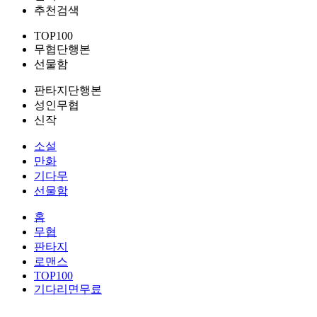
추천검색
TOP100
무협단행본
선물함
판타지단행본
성인무협
신작
소설
만화
기다무
선물함
홈
무협
판타지
로맨스
TOP100
기다리면무료