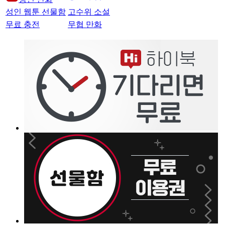
성인 웹툰 선물함
고수위 소설
무료 충전
무협 만화