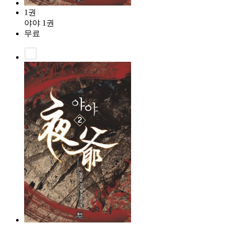
1권
야야 1권
무료