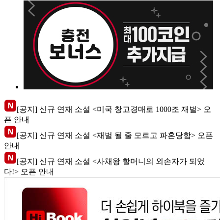
[공지] 신규 연재 소설 <미국 창고경매로 1000조 재벌> 오
픈 안내
[공지] 신규 연재 소설 <재벌 될 줄 모르고 파혼당함> 오픈
안내
[공지] 신규 연재 소설 <사채왕 할머니의 외손자가 되었
다!> 오픈 안내