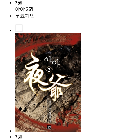
2권
야야 2권
무료가입
3권