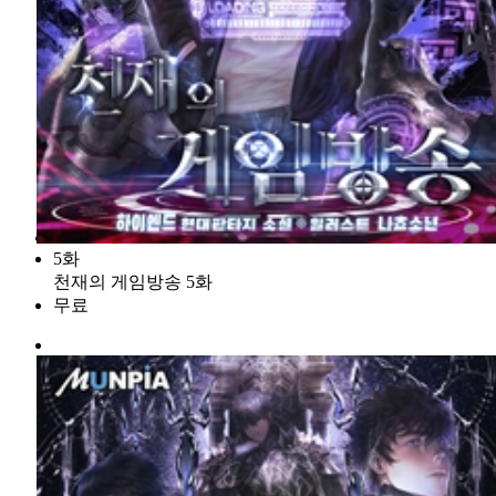
5화
천재의 게임방송 5화
무료