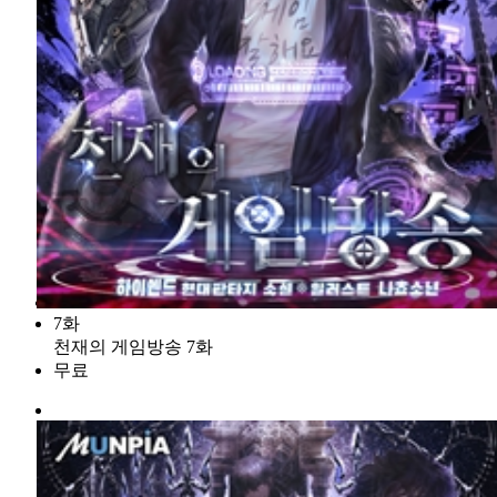
7화
천재의 게임방송 7화
무료