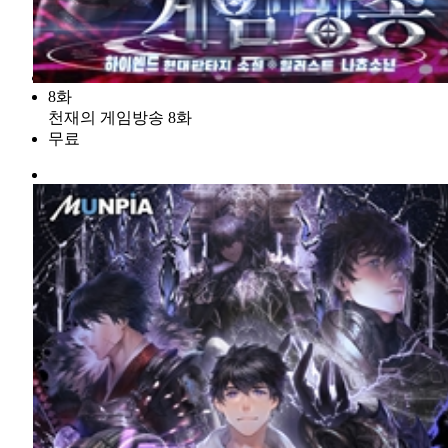
8화
천재의 게임방송 8화
무료