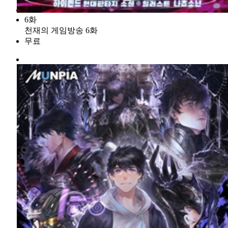
6화
천재의 게임방송 6화
무료