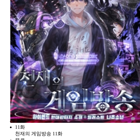
11화
천재의 게임방송 11화