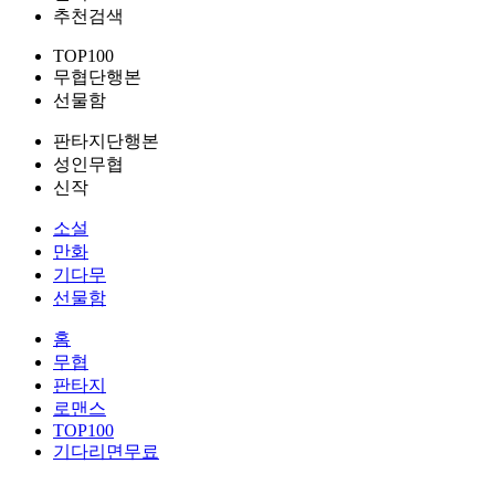
추천검색
TOP100
무협단행본
선물함
판타지단행본
성인무협
신작
소설
만화
기다무
선물함
홈
무협
판타지
로맨스
TOP100
기다리면무료