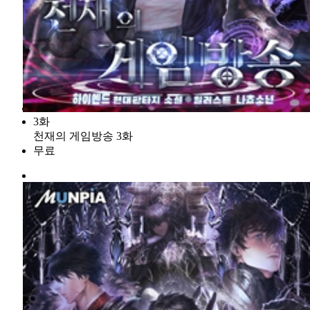
3화
천재의 게임방송 3화
무료