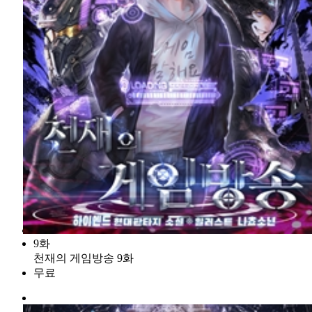
9화
천재의 게임방송 9화
무료