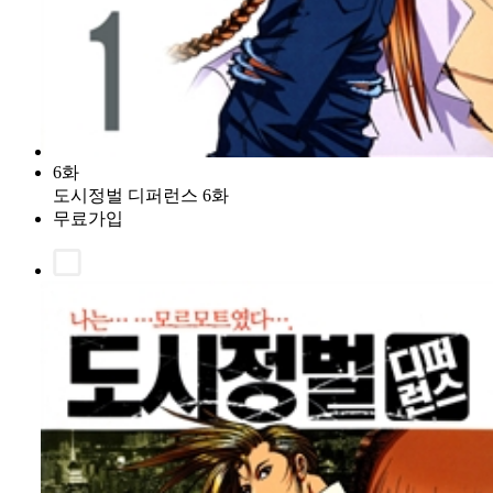
6화
도시정벌 디퍼런스 6화
무료가입