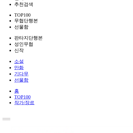
추천검색
TOP100
무협단행본
선물함
판타지단행본
성인무협
신작
소설
만화
기다무
선물함
홈
TOP100
작가/장르