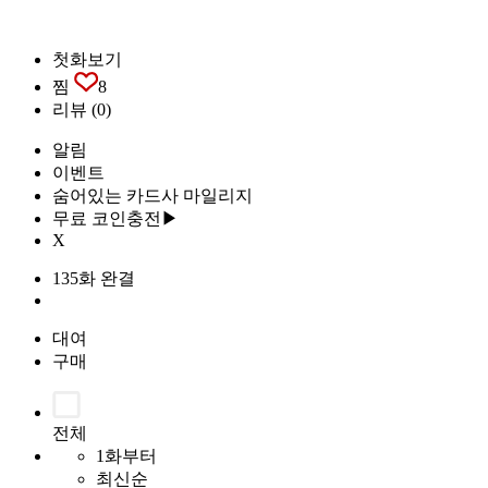
첫화보기
찜
8
리뷰
(0)
알림
이벤트
숨어있는 카드사 마일리지
무료 코인충전▶
X
135화 완결
대여
구매
전체
1화부터
최신순