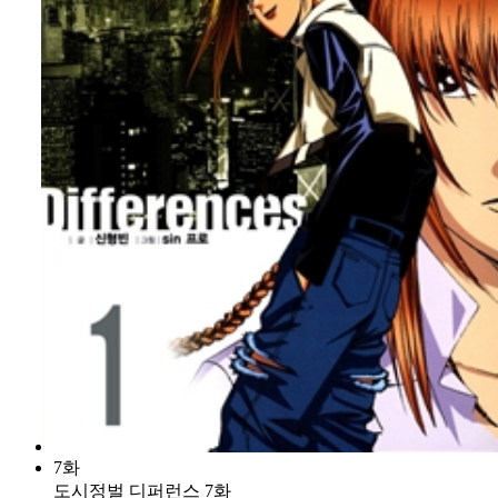
7화
도시정벌 디퍼런스 7화