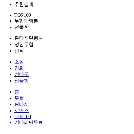
추천검색
TOP100
무협단행본
선물함
판타지단행본
성인무협
신작
소설
만화
기다무
선물함
홈
무협
판타지
로맨스
TOP100
기다리면무료