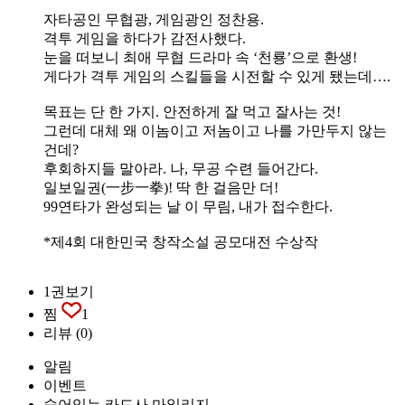
자타공인 무협광, 게임광인 정찬용.
격투 게임을 하다가 감전사했다.
눈을 떠보니 최애 무협 드라마 속 ‘천룡’으로 환생!
게다가 격투 게임의 스킬들을 시전할 수 있게 됐는데….
목표는 단 한 가지. 안전하게 잘 먹고 잘사는 것!
그런데 대체 왜 이놈이고 저놈이고 나를 가만두지 않는
건데?
후회하지들 말아라. 나, 무공 수련 들어간다.
일보일권(一步一拳)! 딱 한 걸음만 더!
99연타가 완성되는 날 이 무림, 내가 접수한다.
*제4회 대한민국 창작소설 공모대전 수상작
1권보기
찜
1
리뷰
(0)
알림
이벤트
숨어있는 카드사 마일리지