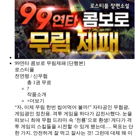
99연타 콤보로 무림제패 [단행본]
로스티플
전연령 / 신무협
총 1권 무료
?
작품소개
+더보기
“자, 이제 무림 한번 씹어먹어 볼까!” 자타공인 무협광,
게임광인 정찬용. 격투 게임을 하다가 감전사했다. 눈을
떠보니 최애 무협 드라마 속 ‘천룡’으로 환생! 게다가 격
투 게임의 스킬들을 시전할 수 있게 됐는데…. 목표는 단
한 가지. 안전하게 잘 먹고 잘사는 것! 그런데 대체 왜 이