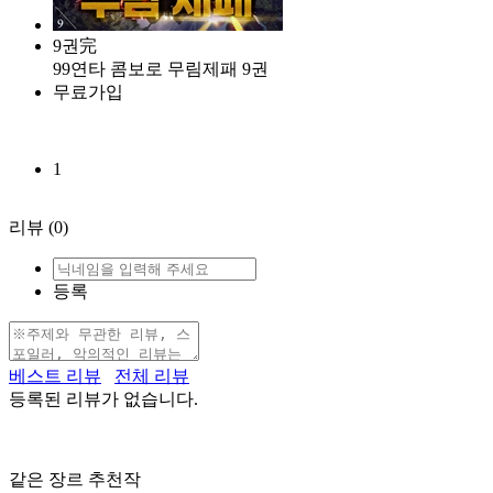
9권完
99연타 콤보로 무림제패 9권
무료가입
1
리뷰
(0)
등록
베스트 리뷰
전체 리뷰
등록된 리뷰가 없습니다.
같은 장르 추천작