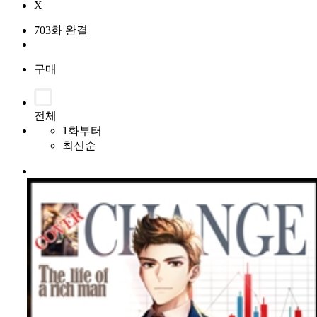
X
703화 완결
구매
전체
1화부터
최신순