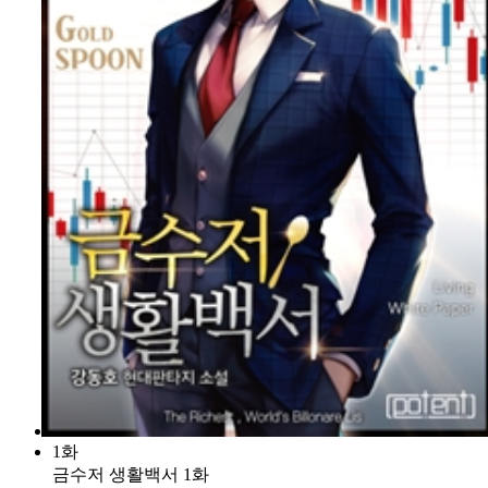
1화
금수저 생활백서 1화