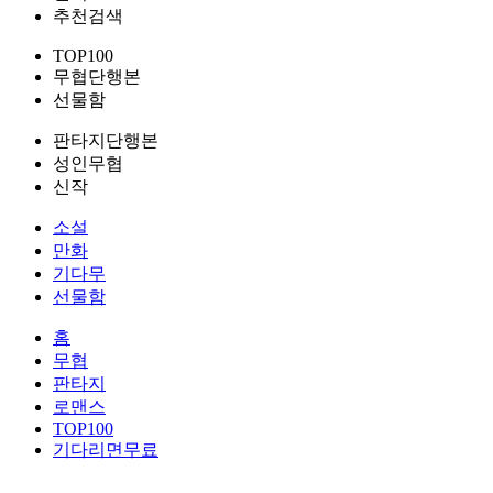
추천검색
TOP100
무협단행본
선물함
판타지단행본
성인무협
신작
소설
만화
기다무
선물함
홈
무협
판타지
로맨스
TOP100
기다리면무료