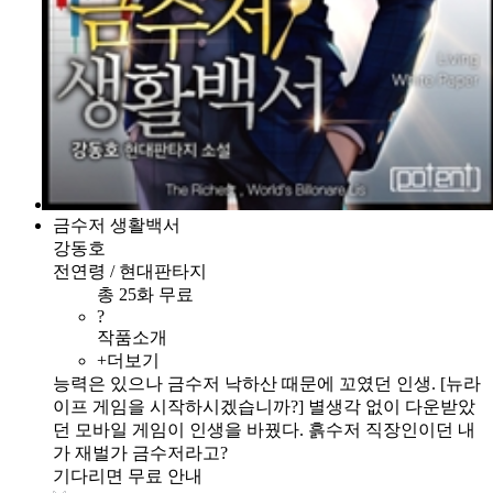
금수저 생활백서
강동호
전연령 / 현대판타지
총 25화 무료
?
작품소개
+더보기
능력은 있으나 금수저 낙하산 때문에 꼬였던 인생. [뉴라
이프 게임을 시작하시겠습니까?] 별생각 없이 다운받았
던 모바일 게임이 인생을 바꿨다. 흙수저 직장인이던 내
가 재벌가 금수저라고?
기다리면 무료 안내