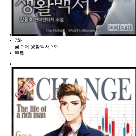
7화
금수저 생활백서 7화
무료