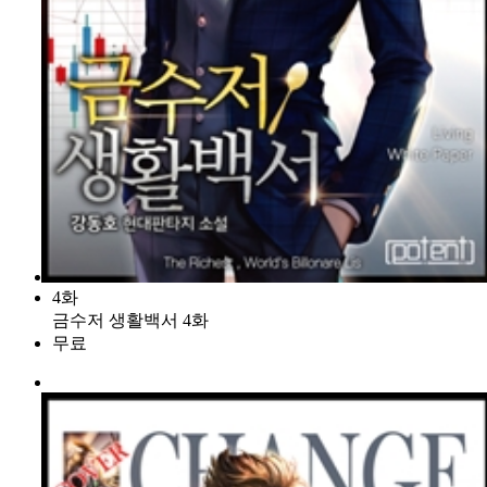
4화
금수저 생활백서 4화
무료