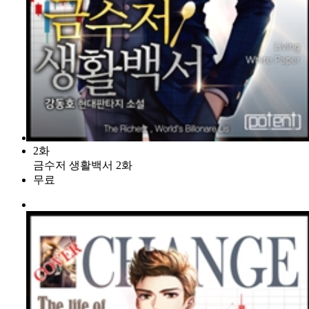
2화
금수저 생활백서 2화
무료