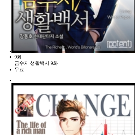
9화
금수저 생활백서 9화
무료