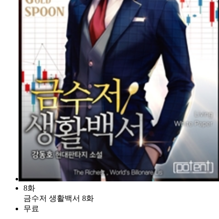
8화
금수저 생활백서 8화
무료