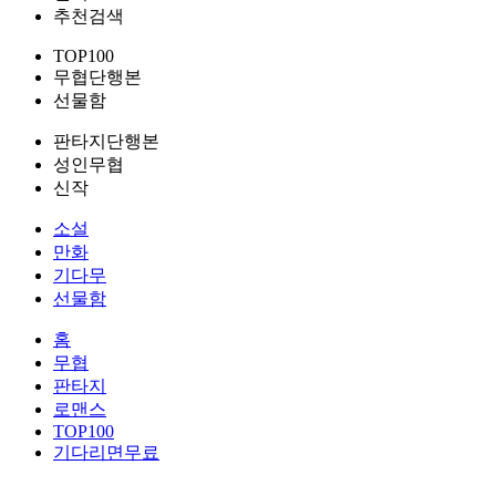
추천검색
TOP100
무협단행본
선물함
판타지단행본
성인무협
신작
소설
만화
기다무
선물함
홈
무협
판타지
로맨스
TOP100
기다리면무료