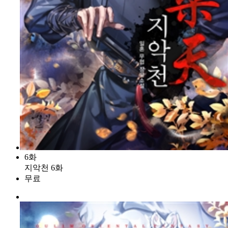
6화
지악천 6화
무료