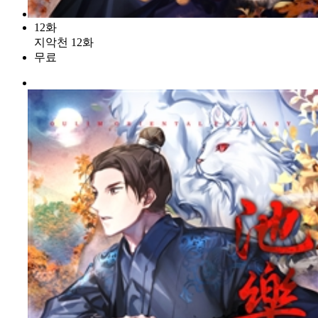
12화
지악천 12화
무료