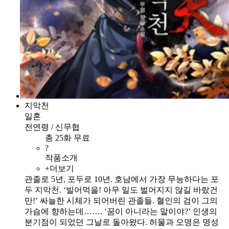
지악천
일혼
전연령 / 신무협
총 25화 무료
?
작품소개
+더보기
관졸로 5년, 포두로 10년. 호남에서 가장 무능하다는 포
두 지악천. ‘빌어먹을! 아무 일도 벌어지지 않길 바랐건
만!’ 싸늘한 시체가 되어버린 관졸들. 혈인의 검이 그의
가슴에 향하는데……. ‘꿈이 아니라는 말이야?’ 인생의
분기점이 되었던 그날로 돌아왔다. 허물과 오명은 명성