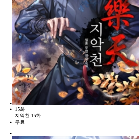
15화
지악천 15화
무료