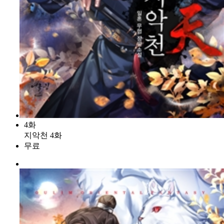
4화
지악천 4화
무료