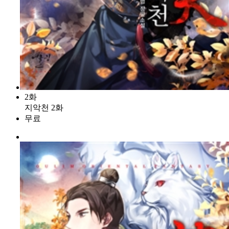
2화
지악천 2화
무료