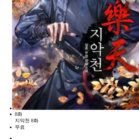
8화
지악천 8화
무료