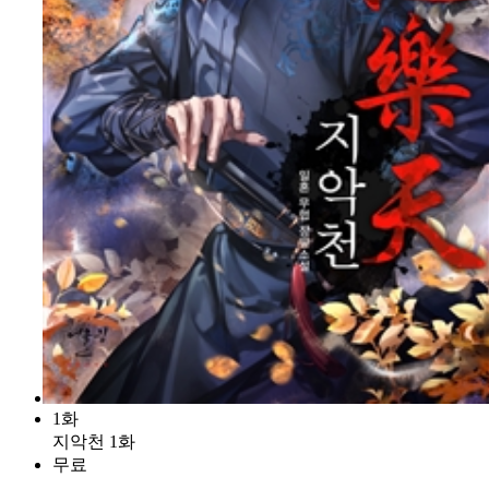
1화
지악천 1화
무료