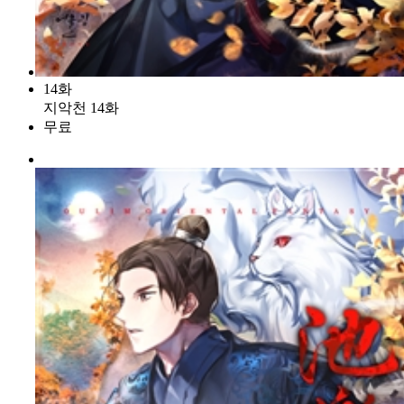
14화
지악천 14화
무료