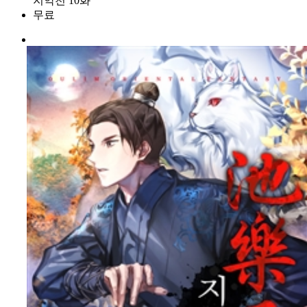
지악천 10화
무료