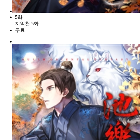
5화
지악천 5화
무료