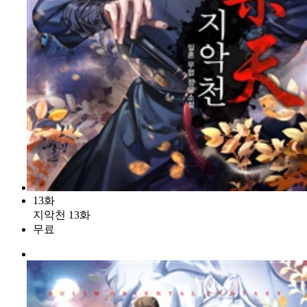
13화
지악천 13화
무료