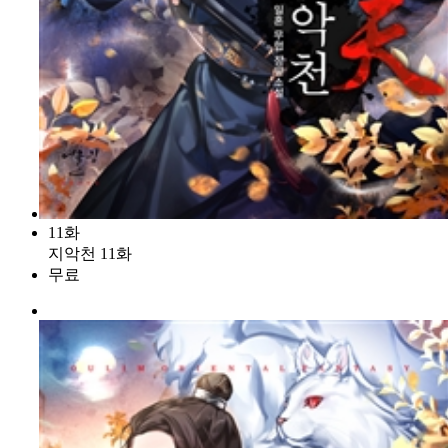
11화
지악천 11화
무료