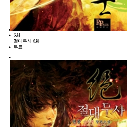
6화
절대무사 6화
무료