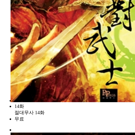
14화
절대무사 14화
무료