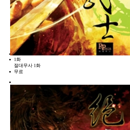
1화
절대무사 1화
무료