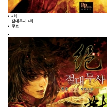
4화
절대무사 4화
무료