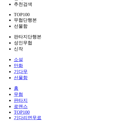
추천검색
TOP100
무협단행본
선물함
판타지단행본
성인무협
신작
소설
만화
기다무
선물함
홈
무협
판타지
로맨스
TOP100
기다리면무료