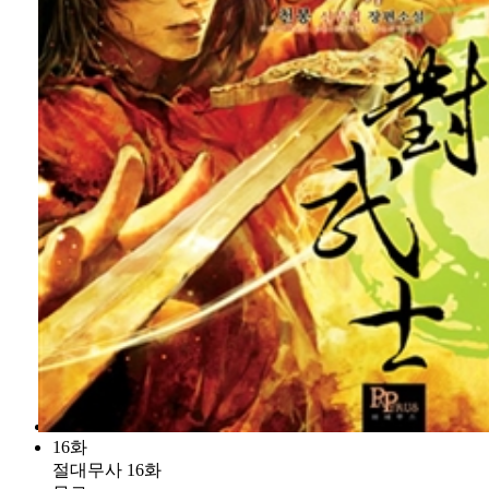
16화
절대무사 16화