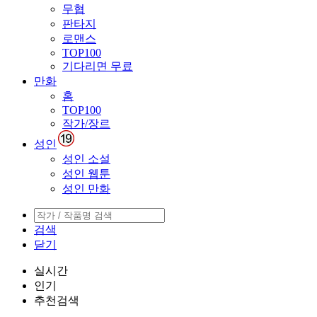
무협
판타지
로맨스
TOP100
기다리면 무료
만화
홈
TOP100
작가/장르
성인
성인 소설
성인 웹툰
성인 만화
검색
닫기
실시간
인기
추천검색