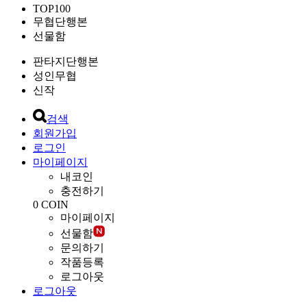
TOP100
무협단행본
선물함
판타지단행본
성인무협
신작
검색
회원가입
로그인
마이페이지
내코인
충전하기
0
COIN
마이페이지
선물함
문의하기
작품등록
로그아웃
로그아웃