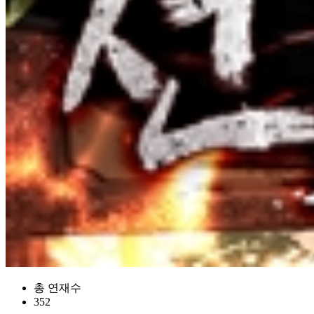
총 연재수
352