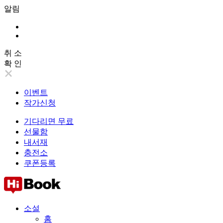
알림
취 소
확 인
이벤트
작가신청
기다리면 무료
선물함
내서재
충전소
쿠폰등록
소설
홈