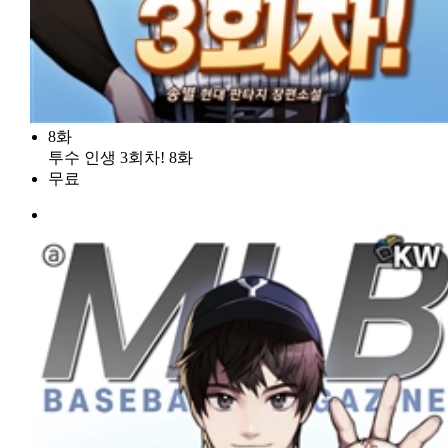
8화
투수 인생 3회차! 8화
무료