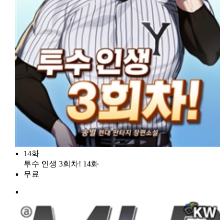
14화
투수 인생 3회차! 14화
무료