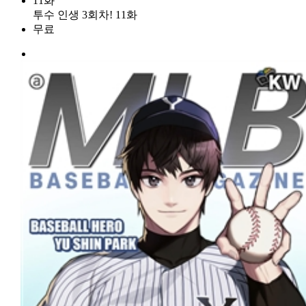
11화
투수 인생 3회차! 11화
무료