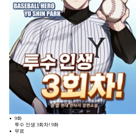
9화
투수 인생 3회차! 9화
무료