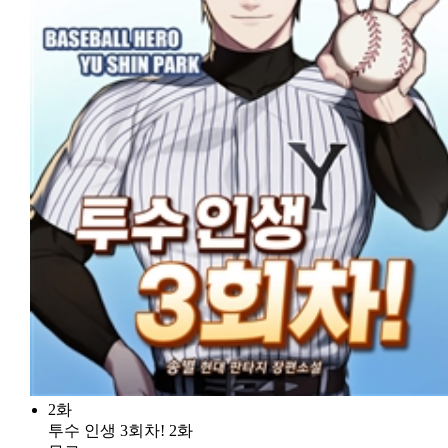
2화
투수 인생 3회차! 2화