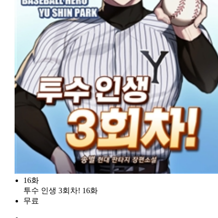
16화
투수 인생 3회차! 16화
무료