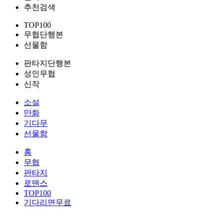
추천검색
TOP100
무협단행본
선물함
판타지단행본
성인무협
신작
소설
만화
기다무
선물함
홈
무협
판타지
로맨스
TOP100
기다리면무료