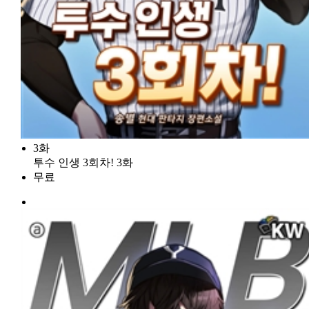
3화
투수 인생 3회차! 3화
무료