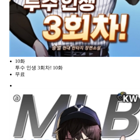
10화
투수 인생 3회차! 10화
무료