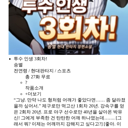
투수 인생 3회차!
송별
전연령 / 현대판타지 / 스포츠
총 27화 무료
?
작품소개
+더보기
“그냥. 만약 나도 형처럼 어깨가 좋았다면…… 좀 달라졌
을까 싶어서.” 제구로만 먹고산 1회차 20년. 강속구를 얻
은 2회차 20년. 프로 야구 선수로만 40년을 살아온 박유
신! 그에게 부족한 건 탄탄한 어깨 하나였는데……. [그
래서 뭐? 이제는 어깨까지 강해지고 싶다고?] [좋아. 이