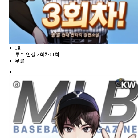
1화
투수 인생 3회차! 1화
무료