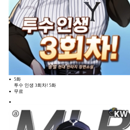
5화
투수 인생 3회차! 5화
무료