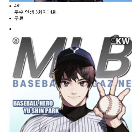
4화
투수 인생 3회차! 4화
무료