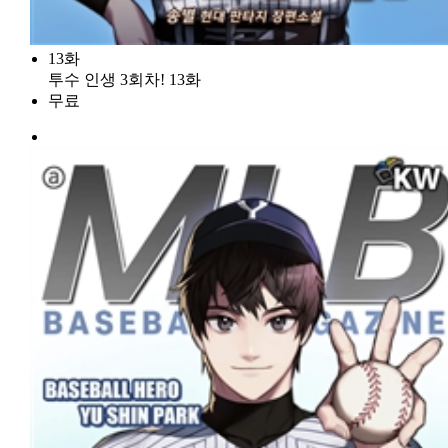
13화
투수 인생 3회차! 13화
무료