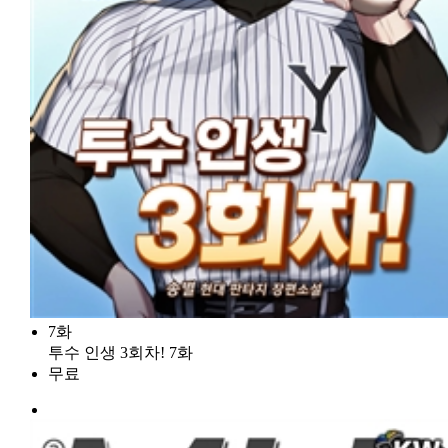
7화
투수 인생 3회차! 7화
무료