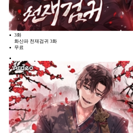
3화
화산파 천재검귀 3화
무료