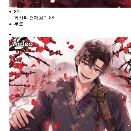
8화
화산파 천재검귀 8화
무료