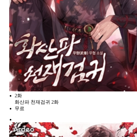
2화
화산파 천재검귀 2화
무료