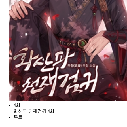
4화
화산파 천재검귀 4화
무료