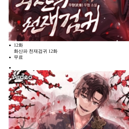
12화
화산파 천재검귀 12화
무료