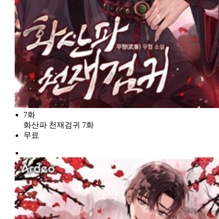
7화
화산파 천재검귀 7화
무료