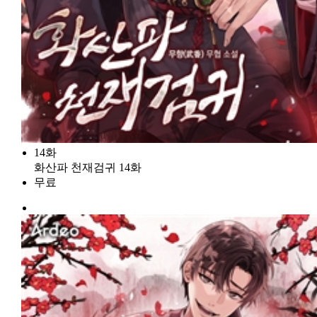
14화
화산파 천재검귀 14화
무료