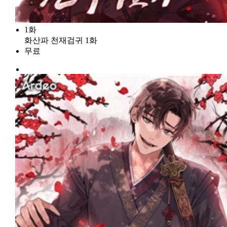
1화
화산파 천재검귀 1화
무료