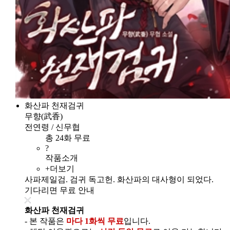
화산파 천재검귀
무향(武香)
전연령 / 신무협
총 24화 무료
?
작품소개
+더보기
사파제일검. 검귀 독고헌. 화산파의 대사형이 되었다.
기다리면 무료 안내
화산파 천재검귀
- 본 작품은
마다 1화씩 무료
입니다.