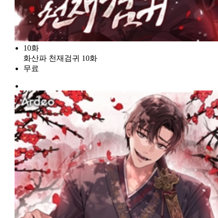
10화
화산파 천재검귀 10화
무료