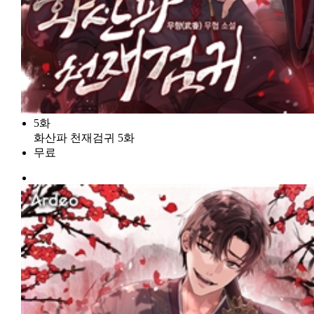
5화
화산파 천재검귀 5화
무료