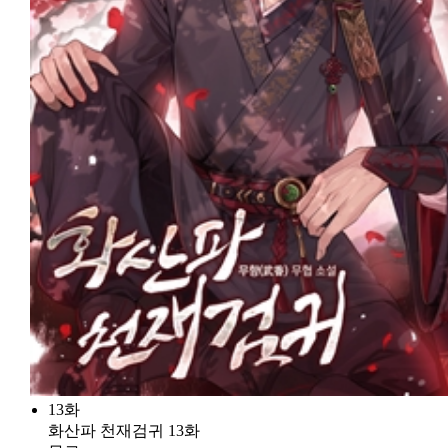
13화
화산파 천재검귀 13화