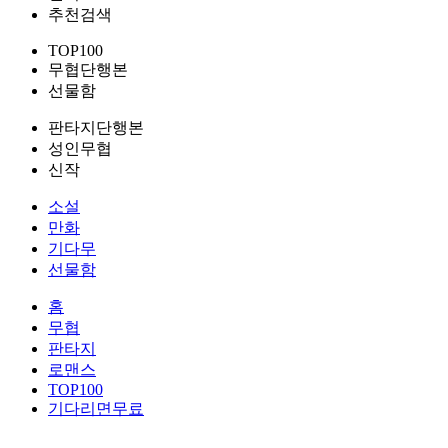
추천검색
TOP100
무협단행본
선물함
판타지단행본
성인무협
신작
소설
만화
기다무
선물함
홈
무협
판타지
로맨스
TOP100
기다리면무료