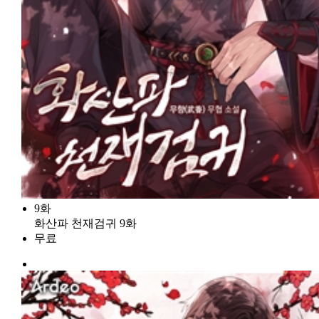
9화
화산파 천재검귀 9화
무료