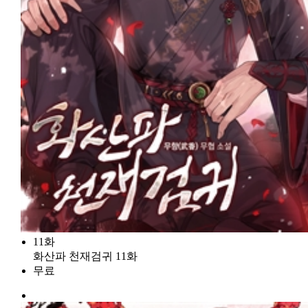
11화
화산파 천재검귀 11화
무료