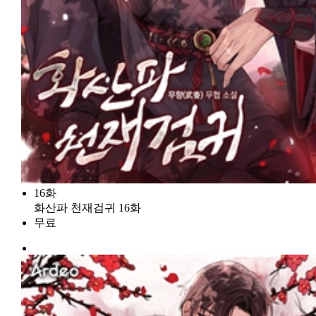
16화
화산파 천재검귀 16화
무료