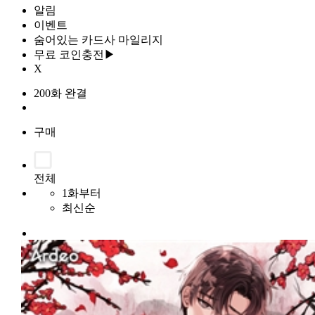
알림
이벤트
숨어있는 카드사 마일리지
무료 코인충전▶
X
200화 완결
구매
전체
1화부터
최신순