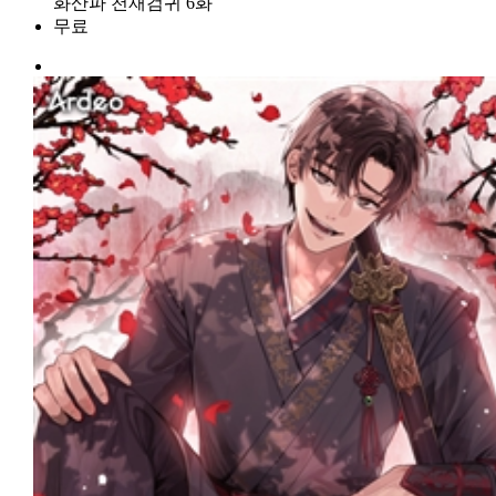
화산파 천재검귀 6화
무료