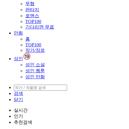
무협
판타지
로맨스
TOP100
기다리면 무료
만화
홈
TOP100
작가/장르
성인
성인 소설
성인 웹툰
성인 만화
검색
닫기
실시간
인기
추천검색