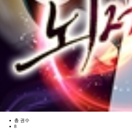
총 권수
8