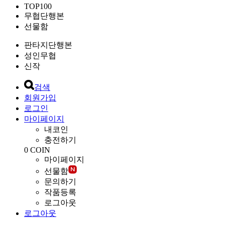
TOP100
무협단행본
선물함
판타지단행본
성인무협
신작
검색
회원가입
로그인
마이페이지
내코인
충전하기
0
COIN
마이페이지
선물함
문의하기
작품등록
로그아웃
로그아웃