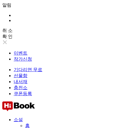
알림
취 소
확 인
이벤트
작가신청
기다리면 무료
선물함
내서재
충전소
쿠폰등록
소설
홈