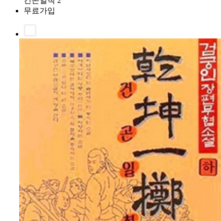
건곤일척 2
무료가입