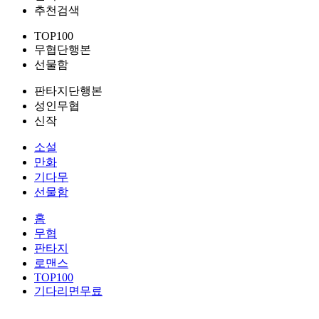
추천검색
TOP100
무협단행본
선물함
판타지단행본
성인무협
신작
소설
만화
기다무
선물함
홈
무협
판타지
로맨스
TOP100
기다리면무료