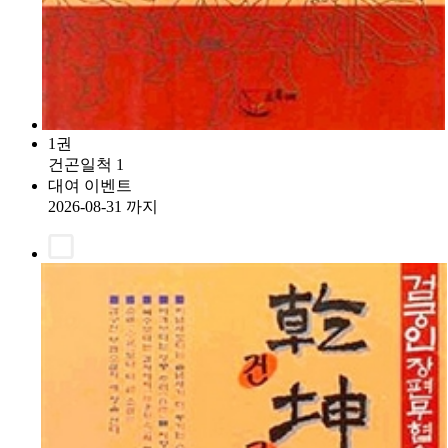
1권
건곤일척 1
대여 이벤트
2026-08-31 까지