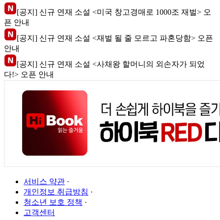
[공지] 신규 연재 소설 <미국 창고경매로 1000조 재벌> 오
픈 안내
[공지] 신규 연재 소설 <재벌 될 줄 모르고 파혼당함> 오픈
안내
[공지] 신규 연재 소설 <사채왕 할머니의 외손자가 되었
다!> 오픈 안내
서비스 약관
·
개인정보 취급방침
·
청소년 보호 정책
·
고객센터