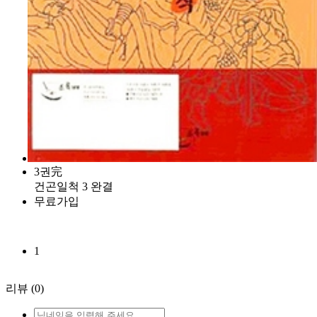
3권完
건곤일척 3 완결
무료가입
1
리뷰
(0)