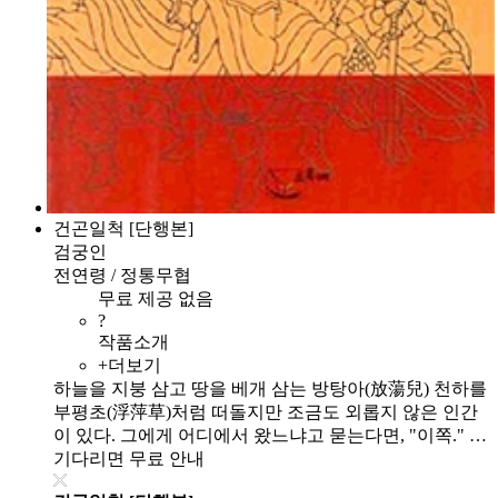
건곤일척 [단행본]
검궁인
전연령 / 정통무협
무료 제공 없음
?
작품소개
+더보기
하늘을 지붕 삼고 땅을 베개 삼는 방탕아(放蕩兒) 천하를
부평초(浮萍草)처럼 떠돌지만 조금도 외롭지 않은 인간
이 있다. 그에게 어디에서 왔느냐고 묻는다면, "이쪽." …
기다리면 무료 안내