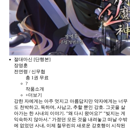
절대마신 [단행본]
장영훈
전연령 / 신무협
총 1권 무료
?
작품소개
+더보기
강한 자에게는 아주 멋지고 아름답지만 약자에게는 너무
도 천박하고, 독하며, 사납고, 추할 뿐인 강호. 그곳을 살
아가는 한 사내의 이야기. "왜 다시 왔어요?" "빚지는 게
익숙하지 않아서." 가졌던 모든 것을 내려놓고 떠날 수밖
에 없었던 사내, 이제 철무린의 새로운 강호행이 시작된