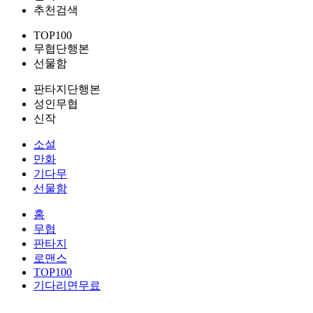
추천검색
TOP100
무협단행본
선물함
판타지단행본
성인무협
신작
소설
만화
기다무
선물함
홈
무협
판타지
로맨스
TOP100
기다리면무료