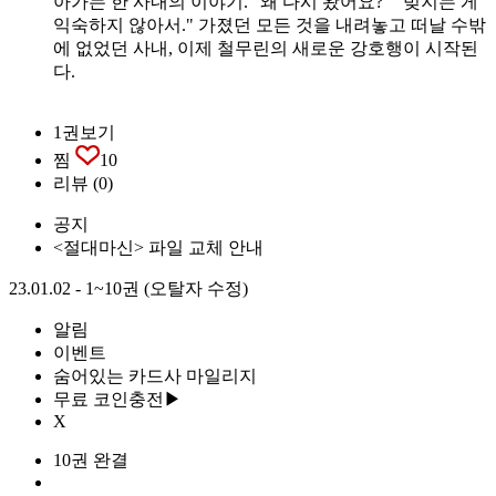
아가는 한 사내의 이야기. "왜 다시 왔어요?" "빚지는 게
익숙하지 않아서." 가졌던 모든 것을 내려놓고 떠날 수밖
에 없었던 사내, 이제 철무린의 새로운 강호행이 시작된
다.
1권보기
찜
10
리뷰
(0)
공지
<절대마신> 파일 교체 안내
23.01.02 - 1~10권 (오탈자 수정)
알림
이벤트
숨어있는 카드사 마일리지
무료 코인충전▶
X
10권 완결