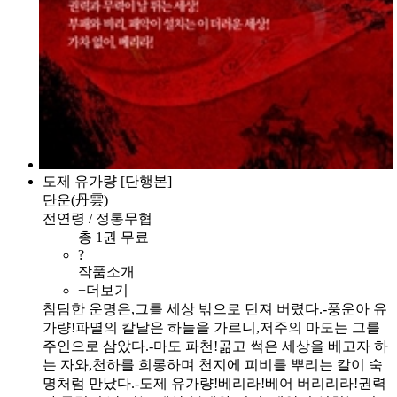
도제 유가량 [단행본]
단운(丹雲)
전연령 / 정통무협
총 1권 무료
?
작품소개
+더보기
참담한 운명은,그를 세상 밖으로 던져 버렸다.-풍운아 유
가량!파멸의 칼날은 하늘을 가르니,저주의 마도는 그를
주인으로 삼았다.-마도 파천!곪고 썩은 세상을 베고자 하
는 자와,천하를 희롱하며 천지에 피비를 뿌리는 칼이 숙
명처럼 만났다.-도제 유가량!베리라!베어 버리리라!권력