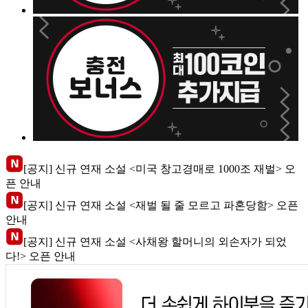
[공지] 신규 연재 소설 <미국 창고경매로 1000조 재벌> 오
픈 안내
[공지] 신규 연재 소설 <재벌 될 줄 모르고 파혼당함> 오픈
안내
[공지] 신규 연재 소설 <사채왕 할머니의 외손자가 되었
다!> 오픈 안내