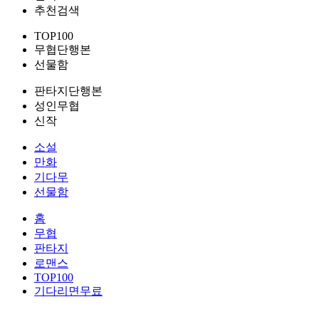
추천검색
TOP100
무협단행본
선물함
판타지단행본
성인무협
신작
소설
만화
기다무
선물함
홈
무협
판타지
로맨스
TOP100
기다리면무료