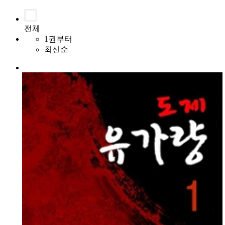
전체
1권부터
최신순