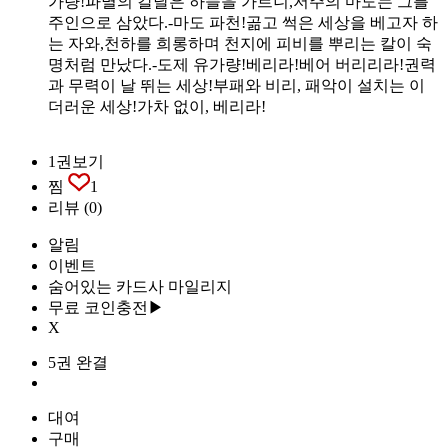
가량!파멸의 칼날은 하늘을 가르니,저주의 마도는 그를
주인으로 삼았다.-마도 파천!곪고 썩은 세상을 베고자 하
는 자와,천하를 희롱하며 천지에 피비를 뿌리는 칼이 숙
명처럼 만났다.-도제 유가량!베리라!베어 버리리라!권력
과 무력이 날 뛰는 세상!부패와 비리, 패악이 설치는 이
더러운 세상!가차 없이, 베리라!
1권보기
찜
1
리뷰
(0)
알림
이벤트
숨어있는 카드사 마일리지
무료 코인충전▶
X
5권 완결
대여
구매