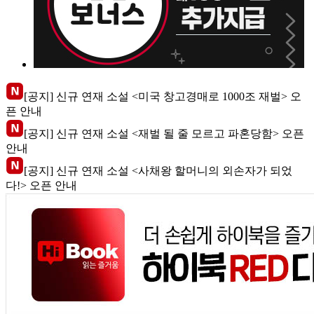
[공지] 신규 연재 소설 <미국 창고경매로 1000조 재벌> 오
픈 안내
[공지] 신규 연재 소설 <재벌 될 줄 모르고 파혼당함> 오픈
안내
[공지] 신규 연재 소설 <사채왕 할머니의 외손자가 되었
다!> 오픈 안내