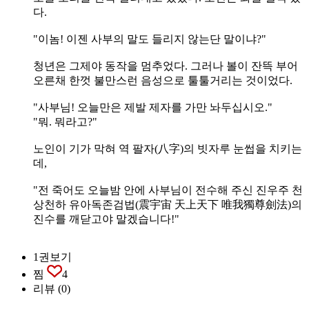
다.
"이놈! 이젠 사부의 말도 들리지 않는단 말이냐?"
청년은 그제야 동작을 멈추었다. 그러나 볼이 잔뜩 부어
오른채 한껏 불만스런 음성으로 툴툴거리는 것이었다.
"사부님! 오늘만은 제발 제자를 가만 놔두십시오."
"뭐. 뭐라고?"
노인이 기가 막혀 역 팔자(八字)의 빗자루 눈썹을 치키는
데,
"전 죽어도 오늘밤 안에 사부님이 전수해 주신 진우주 천
상천하 유아독존검법(震宇宙 天上天下 唯我獨尊劍法)의
진수를 깨닫고야 말겠습니다!"
1권보기
찜
4
리뷰
(0)