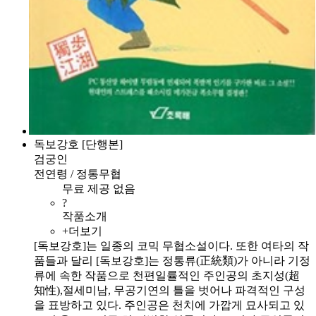
독보강호 [단행본]
검궁인
전연령 / 정통무협
무료 제공 없음
?
작품소개
+더보기
[독보강호]는 일종의 코믹 무협소설이다. 또한 여타의 작
품들과 달리 [독보강호]는 정통류(正統類)가 아니라 기정
류에 속한 작품으로 천편일률적인 주인공의 초지성(超
知性),절세미남, 무공기연의 틀을 벗어나 파격적인 구성
을 표방하고 있다. 주인공은 천치에 가깝게 묘사되고 있