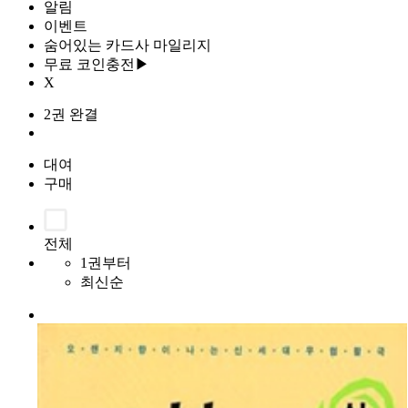
알림
이벤트
숨어있는 카드사 마일리지
무료 코인충전▶
X
2권 완결
대여
구매
전체
1권부터
최신순