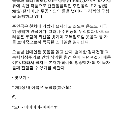
품들과 달리 [독보강호]는 정통류(正統類)가 아니라 기정
류에 속한 작품으로 천편일률적인 주인공의 초지성(超
知性),절세미남, 무공기연의 틀을 벗어나 파격적인 구성
을 표방하고 있다.
주인공은 천치에 가깝게 묘사되고 있으며 용모도 지극
히 평범한 인물이다. 그러나 주인공의 우직함과 바보 스
러움은 무림의 위선을 벗기며 포복절도할 웃음과 풍 자
를 보여줌으로써 독특한 스타일을 일궈낸다.
오늘날 현대인은 웃음을 잃고 산다. 첨예한 경제전쟁 과
능력지상주의로 인해 삭막한 환경 속에 내던져졌기 때문
이다. 따라서 필자는 본저가 하나의 청량제가 되 어 독자
들께 전달될 수 있기를 바란다.
<맛보기>
* 제1장 내 이름은 노팔룡(魯八龍)
①
"으아- 아아아아- 아아악!"