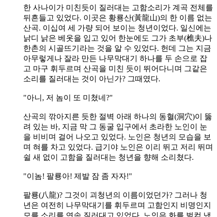
한 사나이가 미친듯이 질러대는 고함소리가 계곡 전체를
뒤흔들고 있었다. 이곳은 황룡산(黃龍山)의 한 이름 없는
산곡. 이십여 세 가량 되어 보이는 청년이었다. 일신에는
낡디 낡은 베옷을 입고 있어 한눈에도 그가 초부(樵夫)나
한촌의 시골뜨기라는 것을 알 수 있었다. 헌데 그는 지금
아무렇게나 잘라 만든 나무막대기 하나를 두 손으로 잡
고 마구 휘두르며 산곡을 미친 듯이 뛰어다니며 그같은
소리를 질러대는 것이 아닌가? 그때였다.
"아니, 저 놈이 또 미쳤네?"
산곡의 깎아지른 듯한 절벽 아래 하나의 동혈(洞穴)이 뚫
려 있는 바, 지금 막 그 동굴 입구에서 초라한 노인이 눈
을 비비며 걸어 나오고 있었다. 노인은 청년의 모습을 보
며 혀를 차고 있었다. 급기야 노인은 이리 뛰고 저리 뛰며
쉴 새 없이 고함을 질러대는 청년을 향해 소리쳤다.
"이놈! 팔룡아! 제발 잠 좀 자자!"
팔룡(八龍)? 그것이 괴청년의 이름이었던가? 그러나 청
년은 여전히 나무막대기를 휘두르며 고함인지 비명인지
모를 소리를 연속 질러대고 있었다. 노인은 화를 벌컥 냈