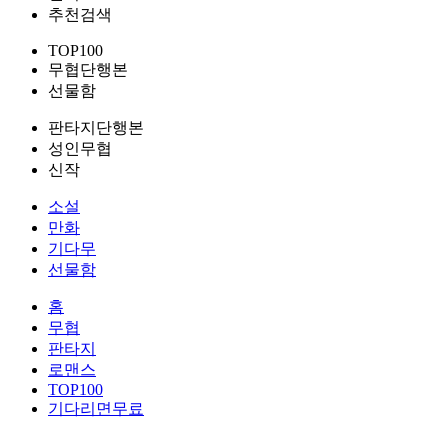
추천검색
TOP100
무협단행본
선물함
판타지단행본
성인무협
신작
소설
만화
기다무
선물함
홈
무협
판타지
로맨스
TOP100
기다리면무료