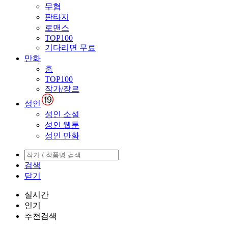
무협
판타지
로맨스
TOP100
기다리면 무료
만화
홈
TOP100
작가/장르
성인
성인 소설
성인 웹툰
성인 만화
검색
닫기
실시간
인기
추천검색