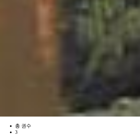
총 권수
3