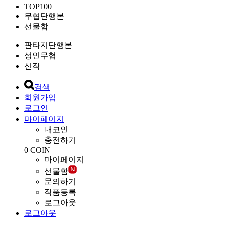
TOP100
무협단행본
선물함
판타지단행본
성인무협
신작
검색
회원가입
로그인
마이페이지
내코인
충전하기
0
COIN
마이페이지
선물함
문의하기
작품등록
로그아웃
로그아웃