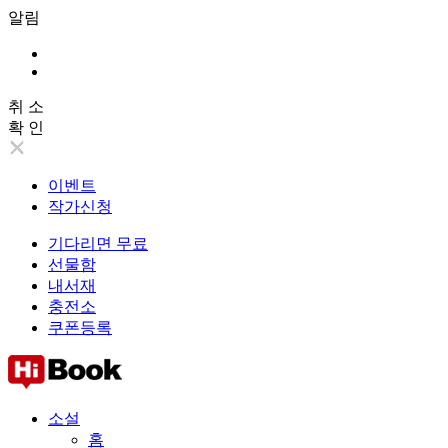
알림
취 소
확 인
이벤트
작가신청
기다리면 무료
선물함
내서재
충전소
쿠폰등록
소설
홈