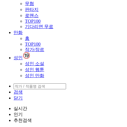
무협
판타지
로맨스
TOP100
기다리면 무료
만화
홈
TOP100
작가/장르
성인
성인 소설
성인 웹툰
성인 만화
검색
닫기
실시간
인기
추천검색