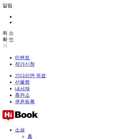
알림
취 소
확 인
이벤트
작가신청
기다리면 무료
선물함
내서재
충전소
쿠폰등록
소설
홈