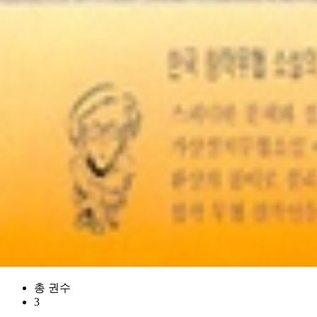
총 권수
3