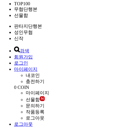
TOP100
무협단행본
선물함
판타지단행본
성인무협
신작
검색
회원가입
로그인
마이페이지
내코인
충전하기
0
COIN
마이페이지
선물함
문의하기
작품등록
로그아웃
로그아웃