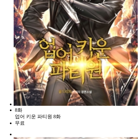
8화
업어 키운 파티원 8화
무료