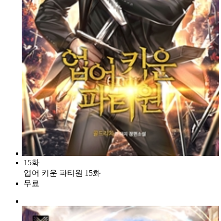
15화
업어 키운 파티원 15화
무료