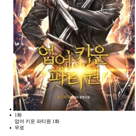
1화
업어 키운 파티원 1화
무료