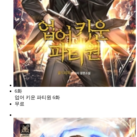
6화
업어 키운 파티원 6화
무료