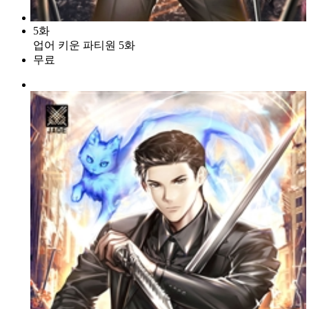
5화
업어 키운 파티원 5화
무료