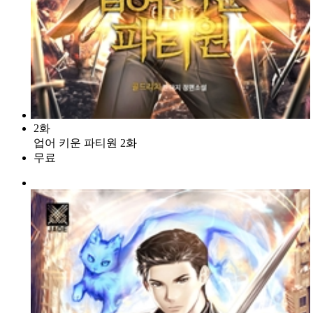
2화
업어 키운 파티원 2화
무료