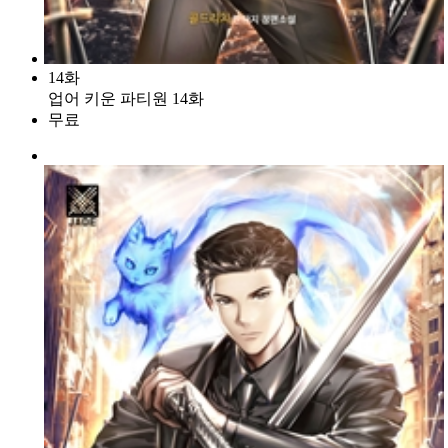
14화
업어 키운 파티원 14화
무료