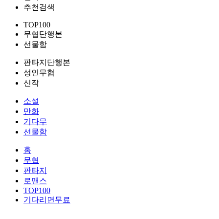
추천검색
TOP100
무협단행본
선물함
판타지단행본
성인무협
신작
소설
만화
기다무
선물함
홈
무협
판타지
로맨스
TOP100
기다리면무료