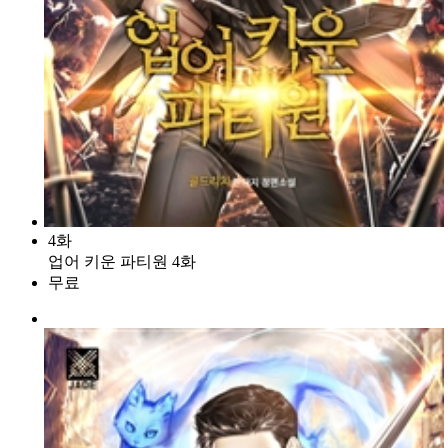
4화
업어 키운 파티원 4화
무료