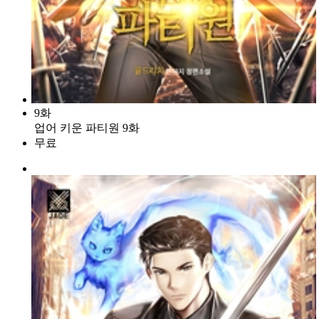
9화
업어 키운 파티원 9화
무료