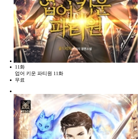
11화
업어 키운 파티원 11화
무료