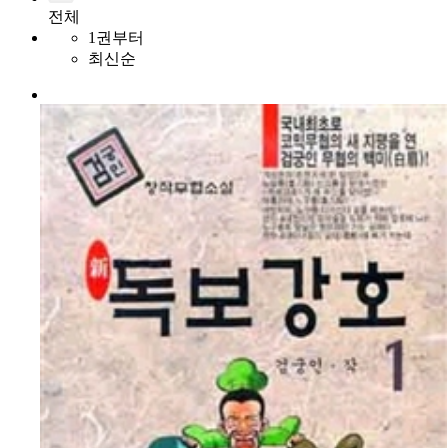
전체
1권부터
최신순