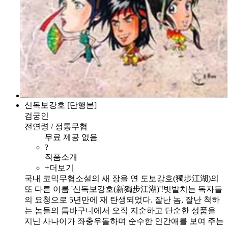
신독보강호 [단행본]
검궁인
전연령 / 정통무협
무료 제공 없음
?
작품소개
+더보기
국내 코믹무협소설의 새 장을 연 도보강호(獨步江湖)의
또 다른 이름 '신독보강호(新獨步江湖)'!빗발치는 독자들
의 요청으로 5년만에 재 탄생되었다. 잘난 놈, 잘난 척하
는 놈들의 틈바구니에서 오직 지순하고 단순한 성품을
지닌 사나이가 좌충우돌하며 순수한 인간애를 보여 주는