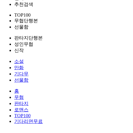
추천검색
TOP100
무협단행본
선물함
판타지단행본
성인무협
신작
소설
만화
기다무
선물함
홈
무협
판타지
로맨스
TOP100
기다리면무료