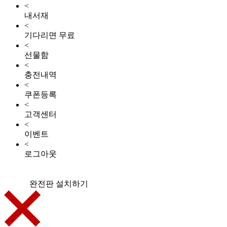
<
내서재
<
기다리면 무료
<
선물함
<
충전내역
<
쿠폰등록
<
고객센터
<
이벤트
<
로그아웃
완전판 설치하기