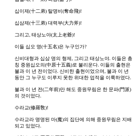
십이제(十二弟) 탈명비(奪命飛)!
십삼제(十三弟) 대력부(大力斧)!
그리고, 태상노야(太上老爺)!
이들 십오 명(十五名)은 누구인가?
신비대형과 십삼 명의 형제, 그리고 태상노야. 이들은 총
칭 중원십오의(中原十五義)로 불리운다. 이들의 출현은
불과 이 년 전이었다. 신비한 출현이었으며, 불과 이 년
동안 그 누구도 이루지 못한 위대한 업적을 이룩하였다.
불과 이 년 전(二年前)만 해도 중원무림은 한 문파(門派)
의 것이었다.
수라교(修羅敎)!
수라교라 명명된 마(魔)의 집단에 의해 중원무림은 지배
되고 있었다.