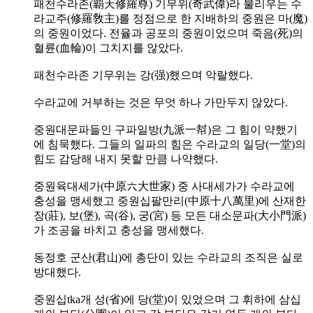
패천수라존(覇天修羅尊) 기무위(奇武偉)라 불리우는 수
라교주(修羅敎主)를 정점으로 한 지배하의 중원은 마(魔)
의 중원이었다. 전율과 공포의 중원이었으며 죽음(死)의
혈륜(血輪)이 그치지를 않았다.
패천수라존 기무위는 강(强)했으며 악랄했다.
수라교에 거부하는 것은 무엇 하나 가만두지 않았다.
중원대문파들인 구파일방(九派一幇)은 그 힘이 약했기
에 침묵했다. 그들의 일파의 힘은 수라교의 일당(一堂)의
힘도 감당해 내지 못할 만큼 나약했다.
중원육대세가(中原六大世家) 중 사대세가가 수라교에
충성을 맹세했고 중원십팔만리(中原十八萬里)에 산재한
장(莊), 보(堡), 곡(谷), 궁(宮) 등 모든 대소문파(大小門派)
가 조공을 바치고 충성을 맹세했다.
동정호 군산(君山)에 총단이 있는 수라교의 조직은 실로
방대했다.
중원십tka개 성(省)에 당(堂)이 있었으며 그 휘하에 삼십