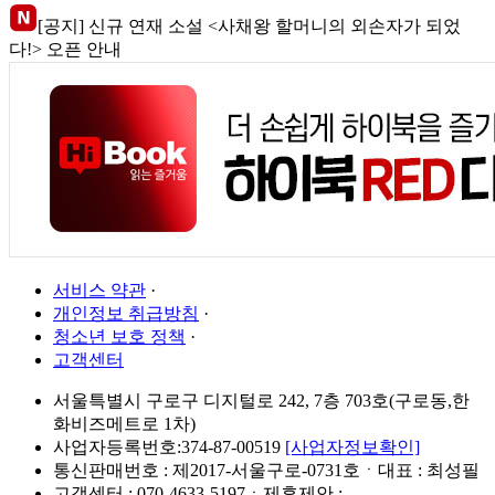
[공지] 신규 연재 소설 <사채왕 할머니의 외손자가 되었
다!> 오픈 안내
서비스 약관
·
개인정보 취급방침
·
청소년 보호 정책
·
고객센터
서울특별시 구로구 디지털로 242, 7층 703호(구로동,한
화비즈메트로 1차)
사업자등록번호:374-87-00519
[사업자정보확인]
통신판매번호 : 제2017-서울구로-0731호ㆍ대표 : 최성필
고객센터 : 070-4633-5197ㆍ제휴제안 :