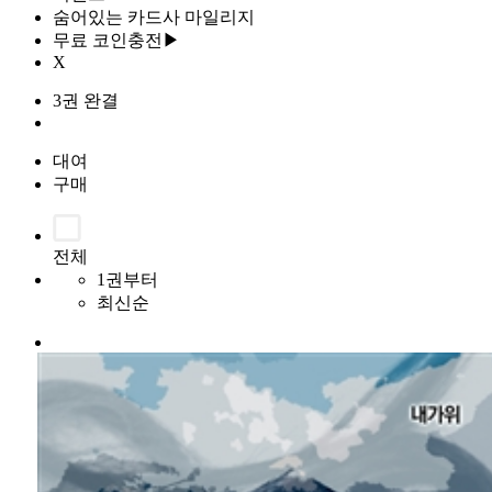
숨어있는 카드사 마일리지
무료 코인충전▶
X
3권 완결
대여
구매
전체
1권부터
최신순