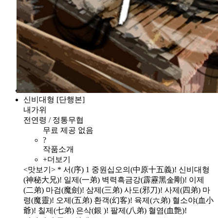
신비대형 [단행본]
내가위
전연령 / 정통무협
무료 제공 없음
?
작품소개
+더보기
<맛보기> * 서(序) 1 중원십오의(中原十五義)! 신비대형
(神秘大兄)! 일제(一弟) 벽력흑금강(霹靂黑金剛)! 이제
(二弟) 마검(魔劍)! 삼제(三弟) 사도(邪刀)! 사제(四弟) 마
령(魔靈)! 오제(五弟) 환객(幻客)! 육제(六弟) 혈소야(血小
爺)! 칠제(七弟) 은삭(銀 )! 팔제(八弟) 혈염(血艶)!