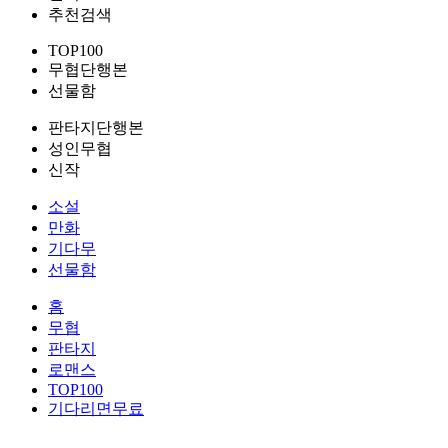
추천검색
TOP100
무협단행본
선물함
판타지단행본
성인무협
신작
소설
만화
기다무
선물함
홈
무협
판타지
로맨스
TOP100
기다리면무료