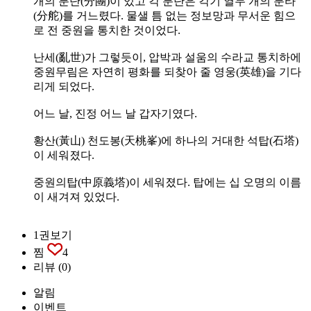
개의 분단(分團)이 있고 각 분단은 각기 열두 개의 분타
(分舵)를 거느렸다. 물샐 틈 없는 정보망과 무서운 힘으
로 전 중원을 통치한 것이었다.
난세(亂世)가 그렇듯이, 압박과 설움의 수라교 통치하에
중원무림은 자연히 평화를 되찾아 줄 영웅(英雄)을 기다
리게 되었다.
어느 날, 진정 어느 날 갑자기였다.
황산(黃山) 천도봉(天桃峯)에 하나의 거대한 석탑(石塔)
이 세워졌다.
중원의탑(中原義塔)이 세워졌다. 탑에는 십 오명의 이름
이 새겨져 있었다.
1권보기
찜
4
리뷰
(0)
알림
이벤트