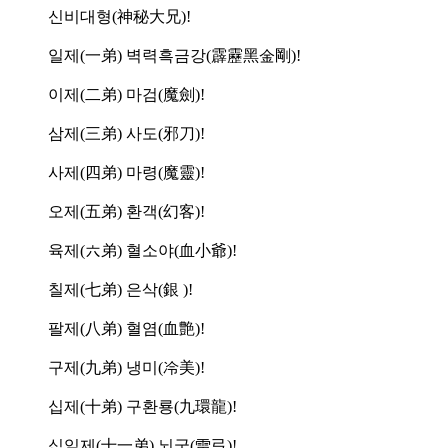
신비대형(神秘大兄)!
일제(一弟) 벽력흑금강(霹靂黑金剛)!
이제(二弟) 마검(魔劍)!
삼제(三弟) 사도(邪刀)!
사제(四弟) 마령(魔靈)!
오제(五弟) 환객(幻客)!
육제(六弟) 혈소야(血小爺)!
칠제(七弟) 은삭(銀 )!
팔제(八弟) 혈염(血艶)!
구제(九弟) 냉미(冷美)!
십제(十弟) 구환룡(九環龍)!
십일제(十一弟) 뇌궁(雷弓)!