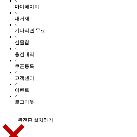
<
마이페이지
<
내서재
<
기다리면 무료
<
선물함
<
충전내역
<
쿠폰등록
<
고객센터
<
이벤트
<
로그아웃
완전판 설치하기