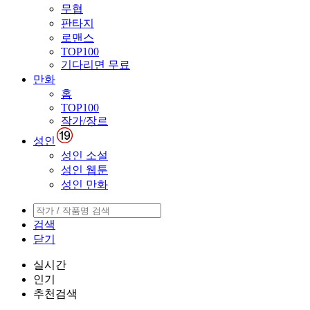
무협
판타지
로맨스
TOP100
기다리면 무료
만화
홈
TOP100
작가/장르
성인
성인 소설
성인 웹툰
성인 만화
검색
닫기
실시간
인기
추천검색