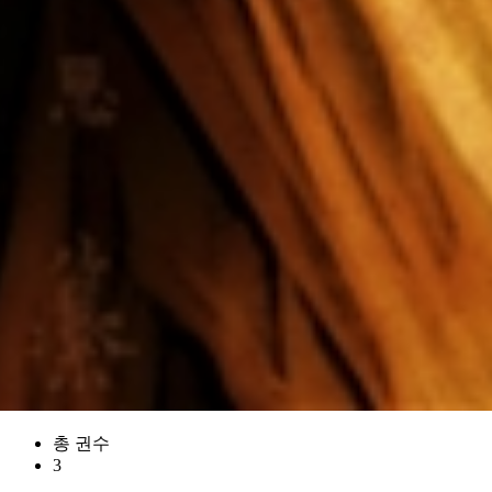
총 권수
3