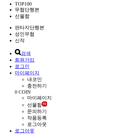
TOP100
무협단행본
선물함
판타지단행본
성인무협
신작
검색
회원가입
로그인
마이페이지
내코인
충전하기
0
COIN
마이페이지
선물함
문의하기
작품등록
로그아웃
로그아웃