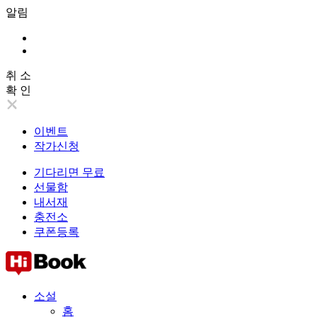
알림
취 소
확 인
이벤트
작가신청
기다리면 무료
선물함
내서재
충전소
쿠폰등록
소설
홈