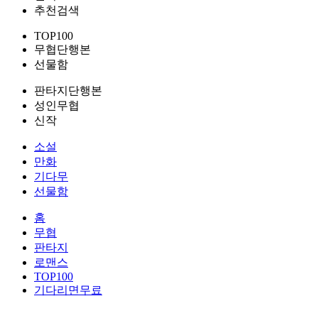
추천검색
TOP100
무협단행본
선물함
판타지단행본
성인무협
신작
소설
만화
기다무
선물함
홈
무협
판타지
로맨스
TOP100
기다리면무료