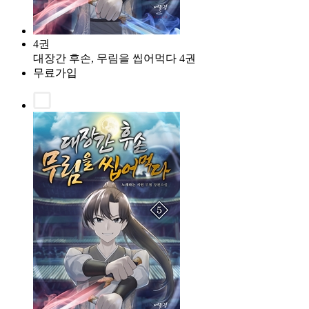
4권
대장간 후손, 무림을 씹어먹다 4권
무료가입