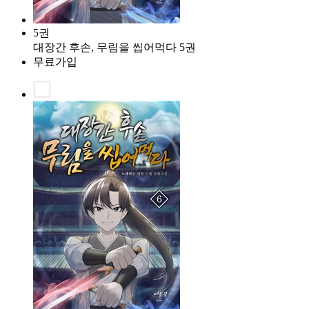
5권
대장간 후손, 무림을 씹어먹다 5권
무료가입