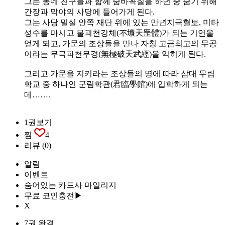
그는 동네 친구들과 함께 숨바꼭질을 하던 중 숨기 위해
간장과 막야의 사당에 들어가게 된다.
그는 사당 밀실 안쪽 재단 위에 있는 만년지극혈보, 미타
성수를 마시고 불괴천강체(不壞天罡體)가 되는 기연을
얻게 되고, 가문의 조상들을 만나 자칭 고금최고의 무공
이라는 무극파천무경(無極破天武經)을 익히게 된다.
그리고 가문을 지키라는 조상들의 명에 따라 삼대 무림
학교 중 하나인 군림학관(君臨學館)에 입학하게 되는
데…….
1권보기
찜
4
리뷰
(0)
알림
이벤트
숨어있는 카드사 마일리지
무료 코인충전▶
X
7권 완결