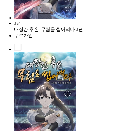
3권
대장간 후손, 무림을 씹어먹다 3권
무료가입