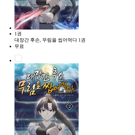
1권
대장간 후손, 무림을 씹어먹다 1권
무료