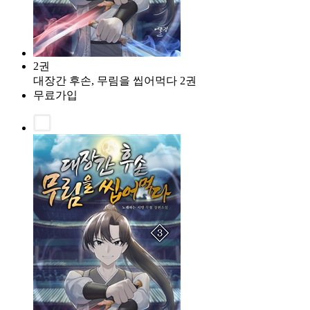
2권
대장간 후손, 무림을 씹어먹다 2권
무료가입