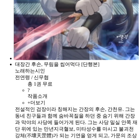
대장간 후손, 무림을 씹어먹다 [단행본]
노래하는시인
전연령 / 신무협
총 1권 무료
?
작품소개
+더보기
전설적인 검장이라 칭해지는 간장의 후손, 간천유. 그는
동네 친구들과 함께 숨바꼭질을 하던 중 숨기 위해 간장
과 막야의 사당에 들어가게 된다. 그는 사당 밀실 안쪽 재
단 위에 있는 만년지극혈보, 미타성수를 마시고 불괴천
강체(不壞天罡體)가 되는 기연을 얻게 되고, 가문의 조상