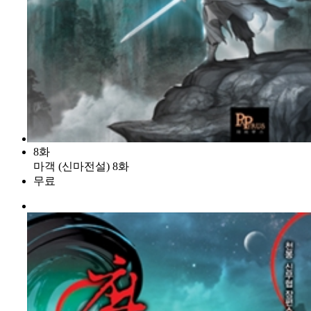
8화
마객 (신마전설) 8화
무료