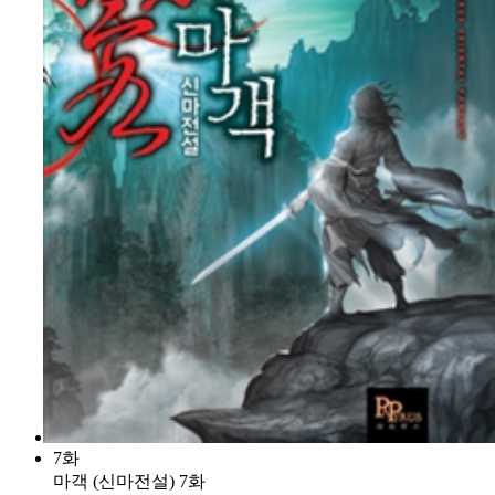
7화
마객 (신마전설) 7화