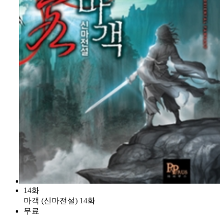
14화
마객 (신마전설) 14화
무료