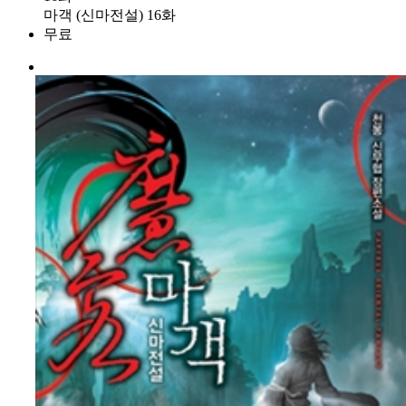
마객 (신마전설) 16화
무료