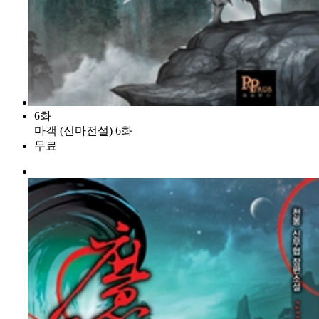
6화
마객 (신마전설) 6화
무료