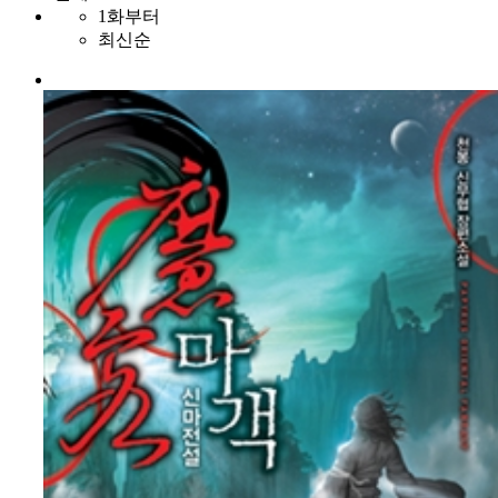
1화부터
최신순