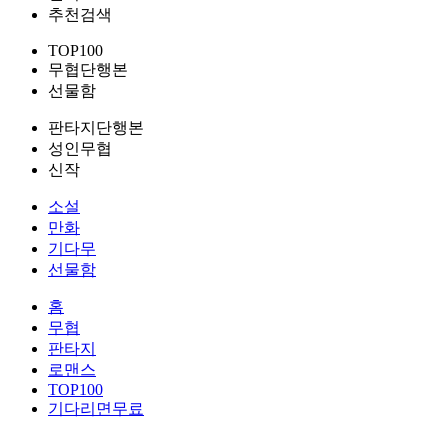
추천검색
TOP100
무협단행본
선물함
판타지단행본
성인무협
신작
소설
만화
기다무
선물함
홈
무협
판타지
로맨스
TOP100
기다리면무료