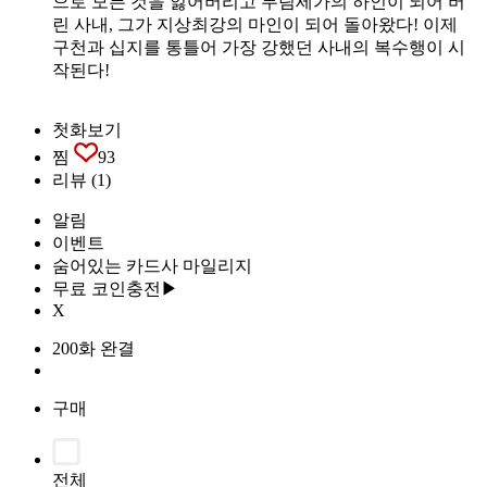
으로 모든 것을 잃어버리고 무림세가의 하인이 되어 버
린 사내, 그가 지상최강의 마인이 되어 돌아왔다! 이제
구천과 십지를 통틀어 가장 강했던 사내의 복수행이 시
작된다!
첫화보기
찜
93
리뷰
(1)
알림
이벤트
숨어있는 카드사 마일리지
무료 코인충전▶
X
200화 완결
구매
전체