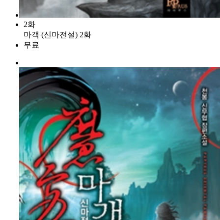
2화
마객 (신마전설) 2화
무료