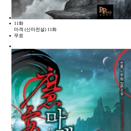
11화
마객 (신마전설) 11화
무료