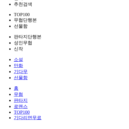
추천검색
TOP100
무협단행본
선물함
판타지단행본
성인무협
신작
소설
만화
기다무
선물함
홈
무협
판타지
로맨스
TOP100
기다리면무료