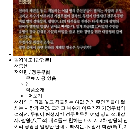
팔왕예조 [단행본]
천중행
전연령 / 정통무협
무료 제공 없음
?
작품소개
+더보기
천하의 패권을 놓고 격돌하는 여덟 명의 주인공들이 펼
치는 사랑과 우정, 그리고 복수가 어우러진 기정무협의
걸작선. 무림이 탄생시킨 전무후무한 여덟 명의 절대강
자, 팔왕(八王)의 대격돌로 천하는 다시 제 2차 팔왕의 난
이라 명명될 엄청난 난세로 빠져든다. 일개 화공(畵工)이