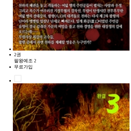
2권
팔왕예조 2
무료가입