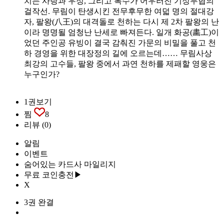
치는 사랑과 우정, 그리고 복수가 어우러진 기정무협의
걸작선. 무림이 탄생시킨 전무후무한 여덟 명의 절대강
자, 팔왕(八王)의 대격돌로 천하는 다시 제 2차 팔왕의 난
이라 명명될 엄청난 난세로 빠져든다. 일개 화공(畵工)이
었던 주인공 유빙이 결국 감춰진 가문의 비밀을 풀고 천
하 경영을 위한 대장정의 길에 오르는데…… 무림사상
최강의 고수들, 팔왕 중에서 과연 천하를 제패할 영웅은
누구인가?
1권보기
찜
8
리뷰
(0)
알림
이벤트
숨어있는 카드사 마일리지
무료 코인충전▶
X
3권 완결