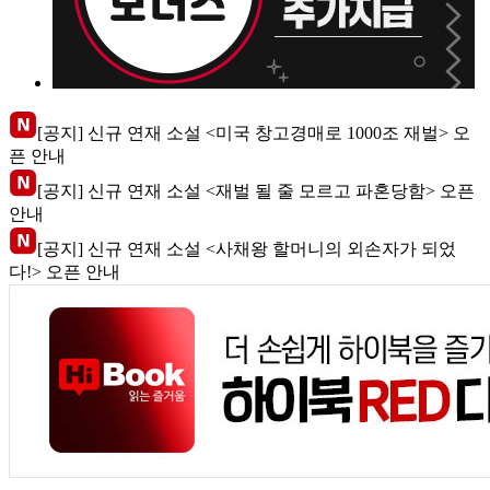
[공지] 신규 연재 소설 <미국 창고경매로 1000조 재벌> 오
픈 안내
[공지] 신규 연재 소설 <재벌 될 줄 모르고 파혼당함> 오픈
안내
[공지] 신규 연재 소설 <사채왕 할머니의 외손자가 되었
다!> 오픈 안내