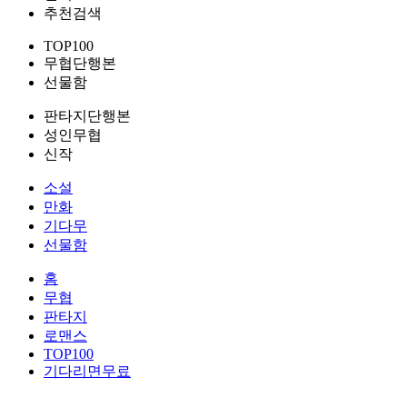
추천검색
TOP100
무협단행본
선물함
판타지단행본
성인무협
신작
소설
만화
기다무
선물함
홈
무협
판타지
로맨스
TOP100
기다리면무료