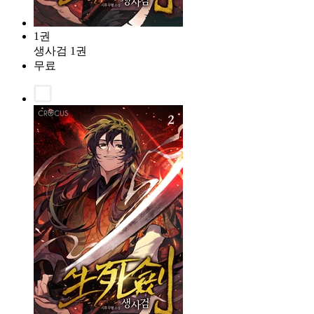
1권
생사검 1권
무료