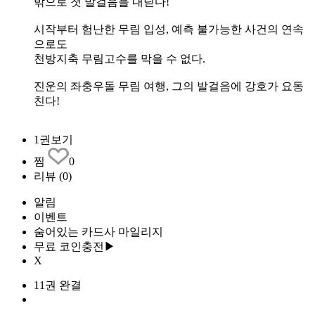
밖으로 첫 발걸음을 내딛다!
시작부터 험난한 무림 입성, 예측 불가능한 사건의 연속
으로도
천방지축 무림고수를 막을 수 없다.
진운의 좌충우돌 무림 여행, 그의 발걸음에 강호가 요동
친다!
1권보기
찜
0
리뷰
(0)
알림
이벤트
숨어있는 카드사 마일리지
무료 코인충전▶
X
11권 완결