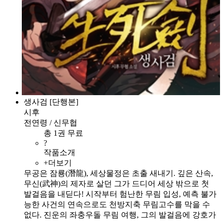
생사검 [단행본]
시후
전연령 / 신무협
총 1권 무료
?
작품소개
+더보기
무공은 잠룡(潛龍), 세상물정은 초출 새내기. 깊은 산속,
무신(武神)의 제자로 살던 그가 드디어 세상 밖으로 첫
발걸음을 내딛다! 시작부터 험난한 무림 입성, 예측 불가
능한 사건의 연속으로도 천방지축 무림고수를 막을 수
없다. 진운의 좌충우돌 무림 여행, 그의 발걸음에 강호가