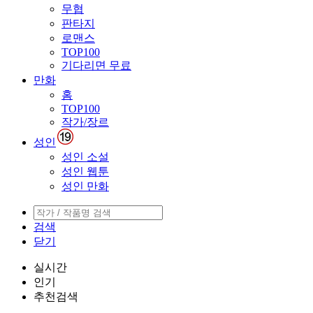
무협
판타지
로맨스
TOP100
기다리면 무료
만화
홈
TOP100
작가/장르
성인
성인 소설
성인 웹툰
성인 만화
검색
닫기
실시간
인기
추천검색