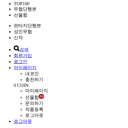
TOP100
무협단행본
선물함
판타지단행본
성인무협
신작
검색
회원가입
로그인
마이페이지
내코인
충전하기
0
COIN
마이페이지
선물함
문의하기
작품등록
로그아웃
로그아웃