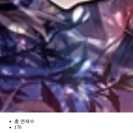
총 연재수
170