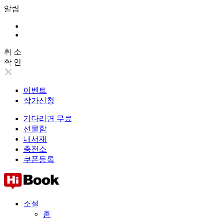
알림
취 소
확 인
이벤트
작가신청
기다리면 무료
선물함
내서재
충전소
쿠폰등록
소설
홈