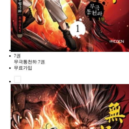
7권
무극통천하 7권
무료가입