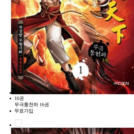
16권
무극통천하 16권
무료가입