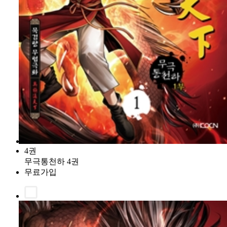
4권
무극통천하 4권
무료가입