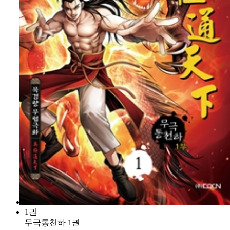
1권
무극통천하 1권