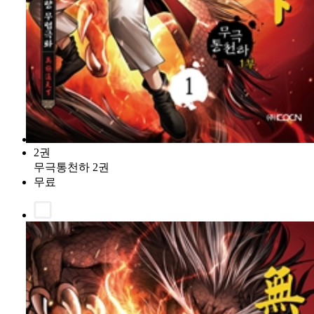
2권
무극통천하 2권
무료