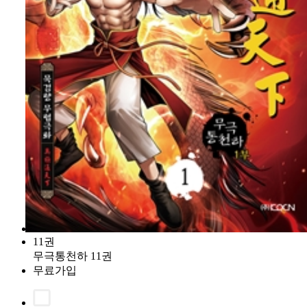
11권
무극통천하 11권
무료가입