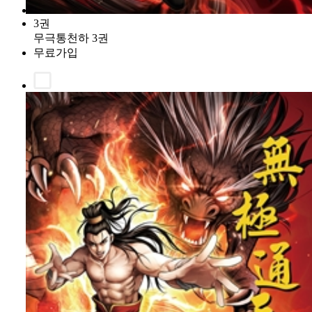
3권
무극통천하 3권
무료가입