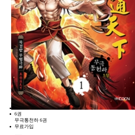
6권
무극통천하 6권
무료가입