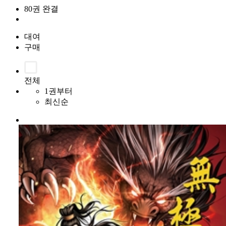
80권 완결
대여
구매
전체
1권부터
최신순