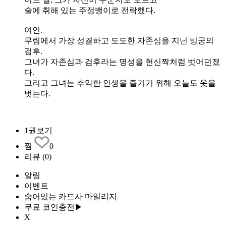
술에 취해 있는 주정뱅이로 전락했다.
여인.
무림에서 가장 성결하고 도도한 자존심을 지닌 빙궁의
검후.
그녀가 자존심과 검후라는 명성을 헌신짝처럼 벗어던졌
다.
그리고 그녀는 추악한 인생을 즐기기 위해 오늘도 옷을
벗는다.
1권보기
찜
0
리뷰
(0)
알림
이벤트
숨어있는 카드사 마일리지
무료 코인충전▶
X