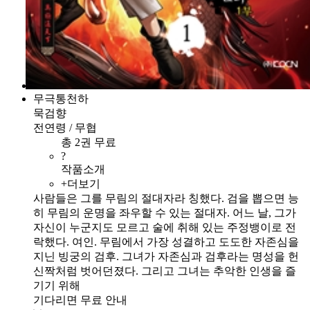
무극통천하
묵검향
전연령 / 무협
총 2권 무료
?
작품소개
+더보기
사람들은 그를 무림의 절대자라 칭했다. 검을 뽑으면 능
히 무림의 운명을 좌우할 수 있는 절대자. 어느 날, 그가
자신이 누군지도 모르고 술에 취해 있는 주정뱅이로 전
락했다. 여인. 무림에서 가장 성결하고 도도한 자존심을
지닌 빙궁의 검후. 그녀가 자존심과 검후라는 명성을 헌
신짝처럼 벗어던졌다. 그리고 그녀는 추악한 인생을 즐
기기 위해
기다리면 무료 안내