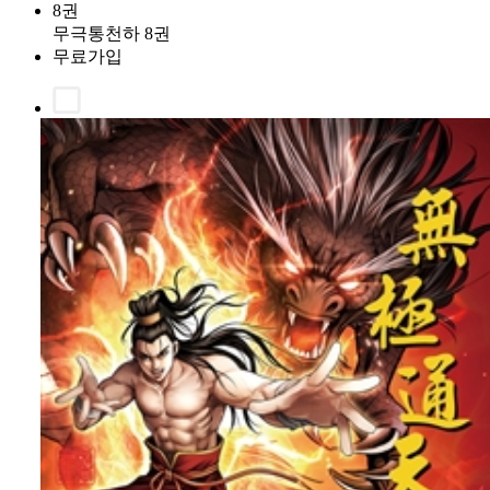
8권
무극통천하 8권
무료가입