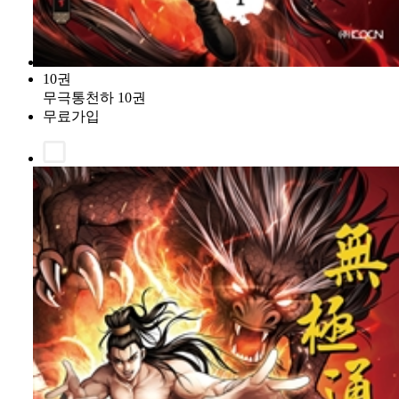
10권
무극통천하 10권
무료가입