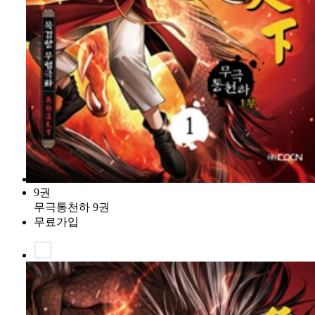
9권
무극통천하 9권
무료가입