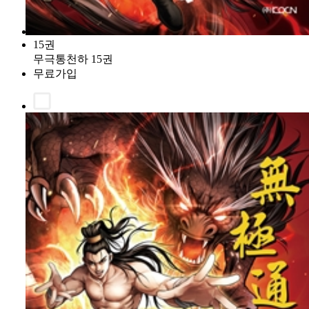
15권
무극통천하 15권
무료가입