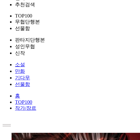
추천검색
TOP100
무협단행본
선물함
판타지단행본
성인무협
신작
소설
만화
기다무
선물함
홈
TOP100
작가/장르