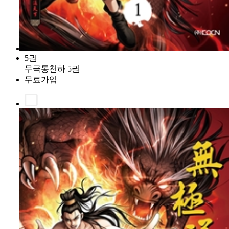
5권
무극통천하 5권
무료가입