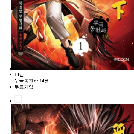
14권
무극통천하 14권
무료가입