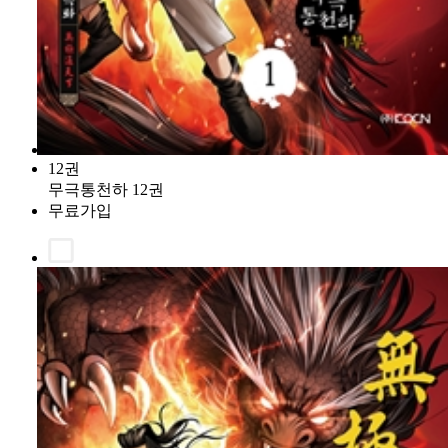
12권
무극통천하 12권
무료가입