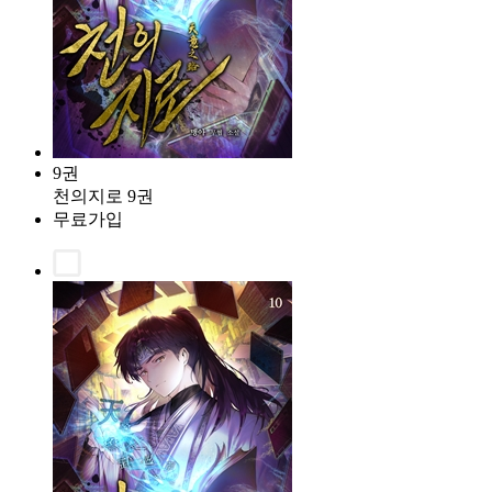
9권
천의지로 9권
무료가입