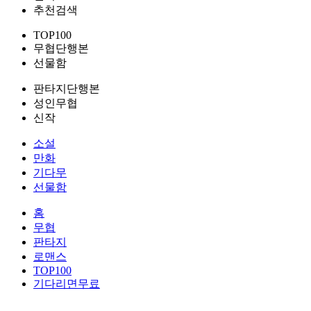
추천검색
TOP100
무협단행본
선물함
판타지단행본
성인무협
신작
소설
만화
기다무
선물함
홈
무협
판타지
로맨스
TOP100
기다리면무료