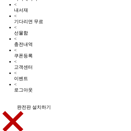
<
내서재
<
기다리면 무료
<
선물함
<
충전내역
<
쿠폰등록
<
고객센터
<
이벤트
<
로그아웃
완전판 설치하기