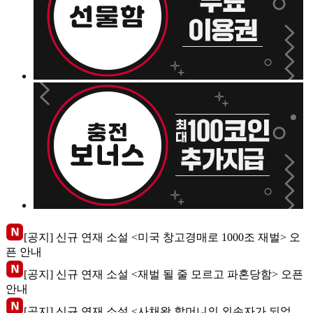
[공지] 신규 연재 소설 <미국 창고경매로 1000조 재벌> 오
픈 안내
[공지] 신규 연재 소설 <재벌 될 줄 모르고 파혼당함> 오픈
안내
[공지] 신규 연재 소설 <사채왕 할머니의 외손자가 되었