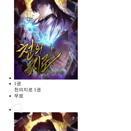
1권
천의지로 1권
무료