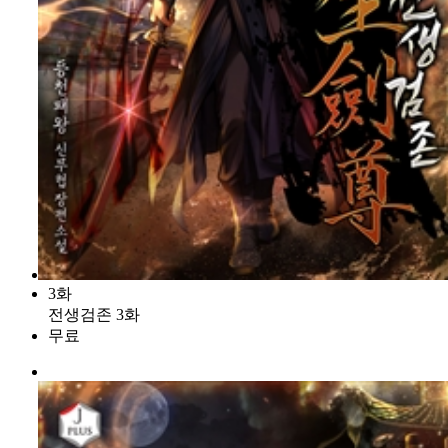
3화
전생검존 3화
무료