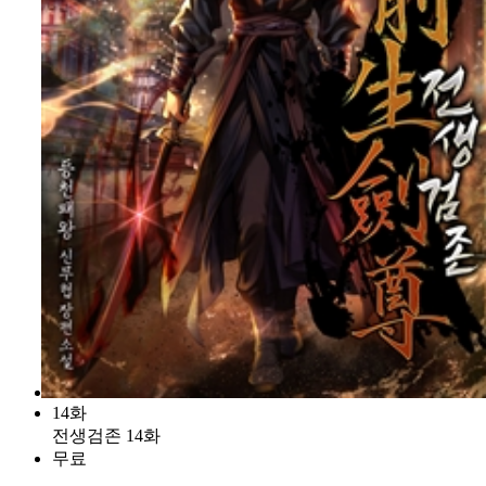
14화
전생검존 14화
무료