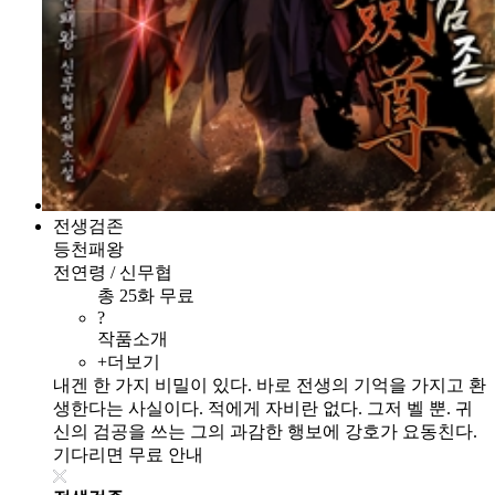
전생검존
등천패왕
전연령 / 신무협
총 25화 무료
?
작품소개
+더보기
내겐 한 가지 비밀이 있다. 바로 전생의 기억을 가지고 환
생한다는 사실이다. 적에게 자비란 없다. 그저 벨 뿐. 귀
신의 검공을 쓰는 그의 과감한 행보에 강호가 요동친다.
기다리면 무료 안내