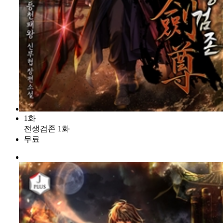
1화
전생검존 1화
무료