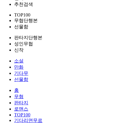
추천검색
TOP100
무협단행본
선물함
판타지단행본
성인무협
신작
소설
만화
기다무
선물함
홈
무협
판타지
로맨스
TOP100
기다리면무료