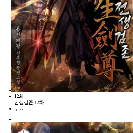
12화
전생검존 12화
무료