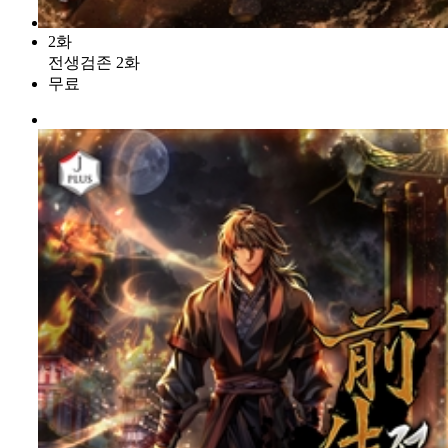
2화
전생검존 2화
무료