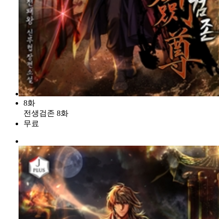
8화
전생검존 8화
무료