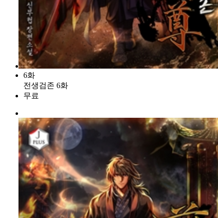
6화
전생검존 6화
무료