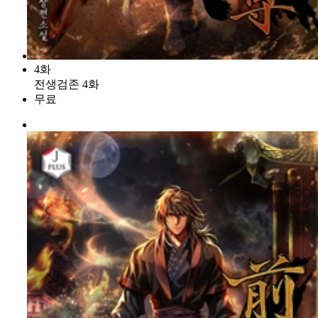
4화
전생검존 4화
무료