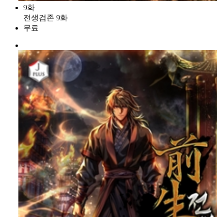
9화
전생검존 9화
무료