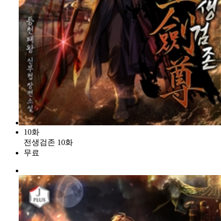
10화
전생검존 10화
무료