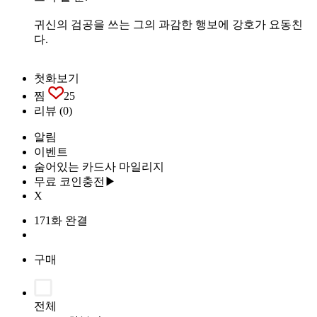
귀신의 검공을 쓰는 그의 과감한 행보에 강호가 요동친
다.
첫화보기
찜
25
리뷰
(0)
알림
이벤트
숨어있는 카드사 마일리지
무료 코인충전▶
X
171화 완결
구매
전체