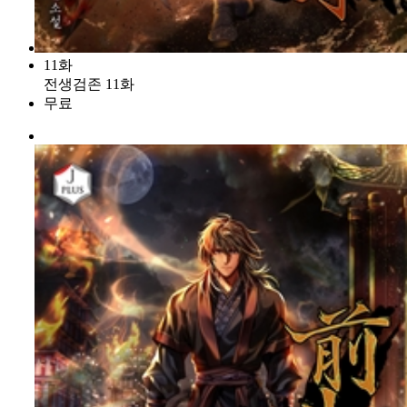
11화
전생검존 11화
무료