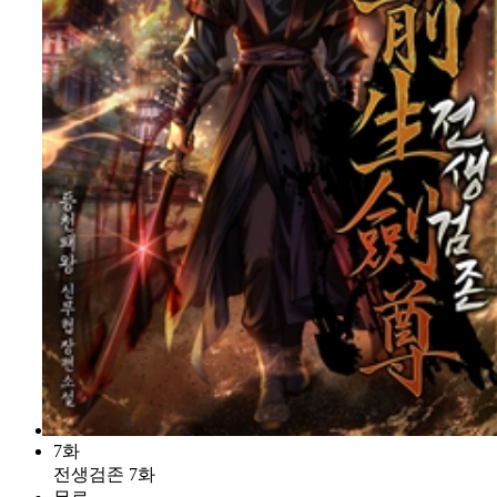
7화
전생검존 7화