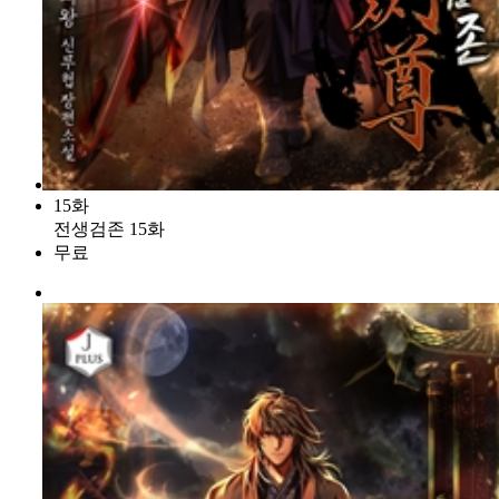
15화
전생검존 15화
무료