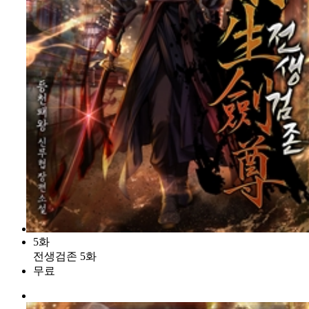
5화
전생검존 5화
무료