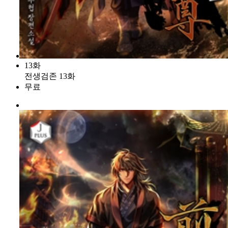
13화
전생검존 13화
무료